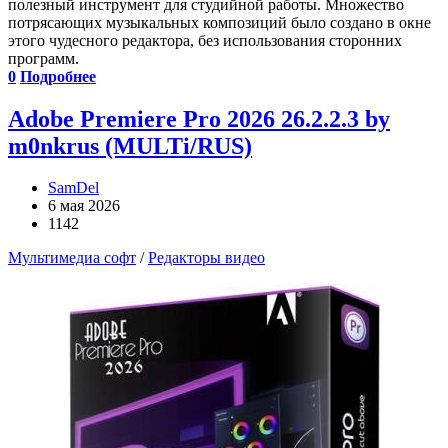
полезный инструмент для студийной работы. Множество
потрясающих музыкальных композиций было создано в окне
этого чудесного редактора, без использования сторонних
программ.
0
Подробнее
Adobe Premiere Pro 2026 26.2.2.3 by
m0nkrus (MULTi/RUS)
SamDel
6 мая 2026
1142
Мультимедиа софт
/
Редакторы видео