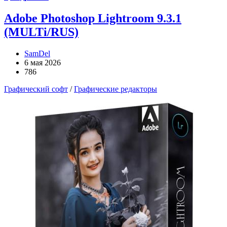
Adobe Photoshop Lightroom 9.3.1
(MULTi/RUS)
SamDel
6 мая 2026
786
Графический софт
/
Графические редакторы