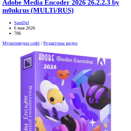
Adobe Media Encoder 2026 26.2.2.3 by
m0nkrus (MULTi/RUS)
SamDel
6 мая 2026
786
Мультимедиа софт
/
Редакторы видео