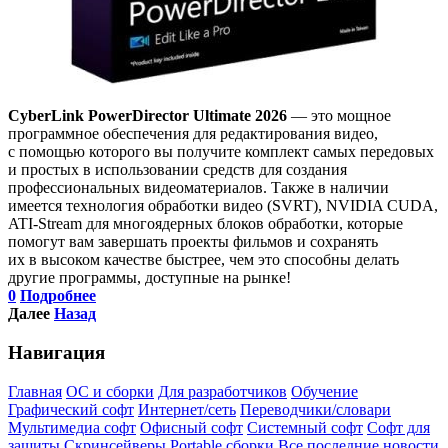
CyberLink PowerDirector Ultimate 2026
— это мощное
программное обеспечения для редактирования видео,
с помощью которого вы получите комплект самых передовых
и простых в использовании средств для создания
профессиональных видеоматериалов. Также в наличии
имеется технология обработки видео (SVRT), NVIDIA CUDA,
ATI-Stream для многоядерных блоков обработки, которые
помогут вам завершать проекты фильмов и сохранять
их в высоком качестве быстрее, чем это способны делать
другие программы, доступные на рынке!
0
Подробнее
Далее
Назад
Навигация
Главная
ОС и сборки
Для разработчиков
Обучение
Графический софт
Интернет/сеть
Переводчики/словари
Мультимедиа софт
Офисный софт
Системный софт
Софт для
защиты
Скринсейверы
Portable сборки
Все последние новости