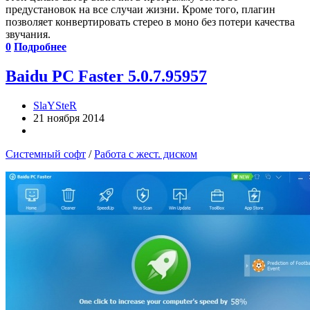
предустановок на все случаи жизни. Кроме того, плагин
позволяет конвертировать стерео в моно без потери качества
звучания.
0
Подробнее
Baidu PC Faster 5.0.7.95957
SlaYSteR
21 ноября 2014
Системный софт
/
Работа с жест. диском