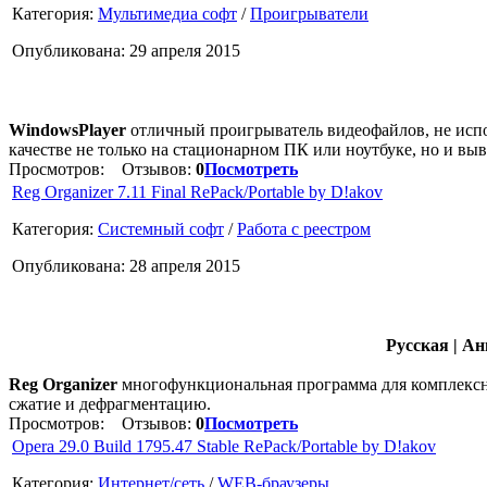
Категория:
Мультимедиа софт
/
Проигрыватели
Опубликована: 29 апреля 2015
WindowsPlayer
отличный проигрыватель видеофайлов, не испол
качестве не только на стационарном ПК или ноутбуке, но и вы
Просмотров:
Отзывов:
0
Посмотреть
Reg Organizer 7.11 Final RePack/Portable by D!akov
Категория:
Системный софт
/
Работа с реестром
Опубликована: 28 апреля 2015
Русская | А
Reg Organizer
многофункциональная программа для комплексног
сжатие и дефрагментацию.
Просмотров:
Отзывов:
0
Посмотреть
Opera 29.0 Build 1795.47 Stable RePack/Portable by D!akov
Категория:
Интернет/сеть
/
WEB-браузеры