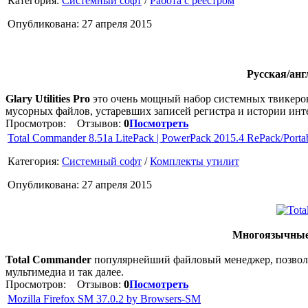
Категория:
Системный софт
/
Работа с реестром
Опубликована: 27 апреля 2015
Русская/анг
Glary Utilities Pro
это очень мощный набор системных твикеров
мусорных файлов, устаревших записей регистра и истории инт
Просмотров:
Отзывов:
0
Посмотреть
Total Commander 8.51a LitePack | PowerPack 2015.4 RePack/Porta
Категория:
Системный софт
/
Комплекты утилит
Опубликована: 27 апреля 2015
Многоязычные 
Total Commander
популярнейший файловый менеджер, позволя
мультимедиа и так далее.
Просмотров:
Отзывов:
0
Посмотреть
Mozilla Firefox SM 37.0.2 by Browsers-SM