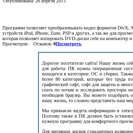
Опубликована: 26 апреля 2015
Программа позволяет преобразовывать видео форматов DivX,
устройств iPod, iPhone, Zune, PSP и других, а так же для пр
которая позволяет копировать DVD-диски себе на компьютер и
Просмотров:
Отзывов:
0
Посмотреть
Дорогие посетители сайта! Нашу жизнь сейч
для работы ПК нужна операционная сист
находится в категории: ОС и сборки. Такж
более 80 категорий, которые без труда п
графический софт, софт для защиты и мног
спать по ночам и исследовать просторы и
необходим браузер. Вы можете подобрать 
нашу жизнь, то сложно представить наш ми
Мы привыкли видеть информацию в электро
Поэтому также в ПК должен быть установле
нужную программу для комфортного просмот
Для эмуляции дисков стандартных возможнос