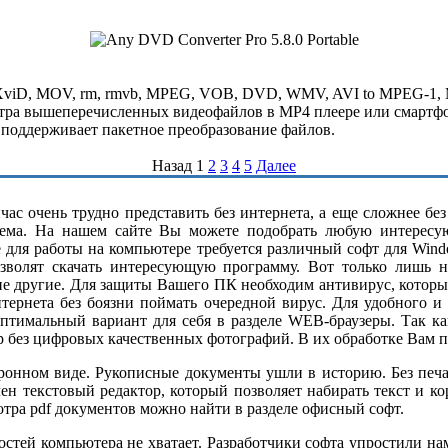
 XviD, MOV, rm, rmvb, MPEG, VOB, DVD, WMV, AVI to MPEG-1,
осмотра вышеперечисленных видеофайлов в MP4 плеере или смарт
 поддерживает пакетное преобразование файлов.
Назад
1
2
3
4
5
Далее
ас очень трудно представить без интернета, а еще сложнее бе
ема. На нашем сайте Вы можете подобрать любую интересу
е для работы на компьютере требуется различный софт для Wind
озволят скачать интересующую программу. Вот только лишь н
ие другие. Для защиты Вашего ПК необходим антивирус, котор
нтернета без боязни поймать очередной вирус. Для удобного и
оптимальный вариант для себя в разделе WEB-браузеры. Так 
р без цифровых качественных фотографий. В их обработке Вам п
нном виде. Рукописные документы ушли в историю. Без печатн
н текстовый редактор, который позволяет набирать текст и к
ра pdf документов можно найти в разделе офисный софт.
тей компьютера не хватает. Разработчики софта упростили нам 