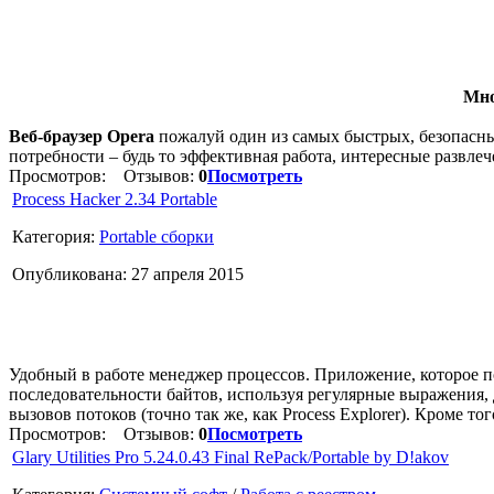
Мно
Веб-браузер Opera
пожалуй один из самых быстрых, безопасны
потребности – будь то эффективная работа, интересные развле
Просмотров:
Отзывов:
0
Посмотреть
Process Hacker 2.34 Portable
Категория:
Portable сборки
Опубликована: 27 апреля 2015
Удобный в работе менеджер процессов. Приложение, которое п
последовательности байтов, используя регулярные выражения, 
вызовов потоков (точно так же, как Process Explorer). Кроме то
Просмотров:
Отзывов:
0
Посмотреть
Glary Utilities Pro 5.24.0.43 Final RePack/Portable by D!akov