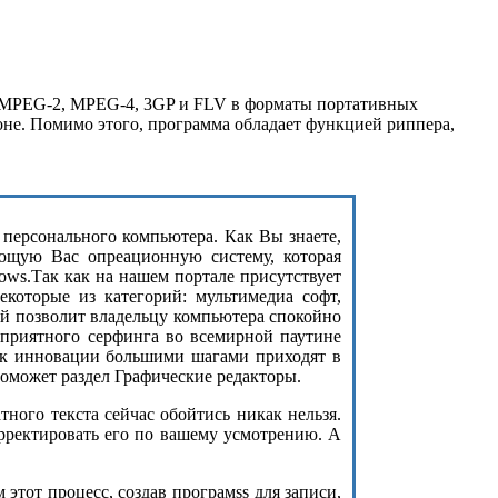
 MPEG-2, MPEG-4, 3GP и FLV в форматы портативных
фоне. Помимо этого, программа обладает функцией риппера,
з персонального компьютера. Как Вы знаете,
ющую Вас опреационную систему, которая
ows.Так как на нашем портале присутствует
екоторые из категорий: мультимедиа софт,
ый позволит владельцу компьютера спокойно
 приятного серфинга во всемирной паутине
как инновации большими шагами приходят в
оможет раздел Графические редакторы.
ого текста сейчас обойтись никак нельзя.
орректировать его по вашему усмотрению. А
этот процесс, создав програмss для записи,