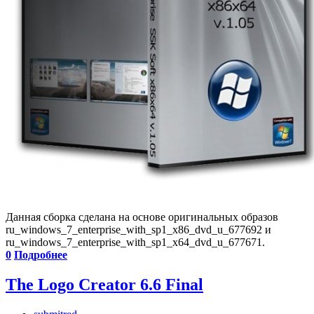
Данная сборка сделана на основе оригинальных образов
ru_windows_7_enterprise_with_sp1_x86_dvd_u_677692 и
ru_windows_7_enterprise_with_sp1_x64_dvd_u_677671.
0
Подробнее
The Logo Creator 6.6 Final