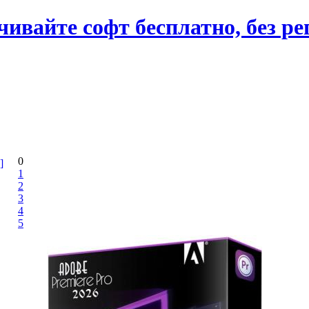
вайте софт бесплатно, без ре
0
]
1
2
3
4
5