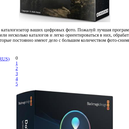
 каталогизатор ваших цифровых фото. Пожалуй лучшая программа
ли несколько каталогов и легко ориентироваться в них, обраба
торые постоянно имеют дело с большим количеством фото-снимк
0
/RUS)
1
2
3
4
5