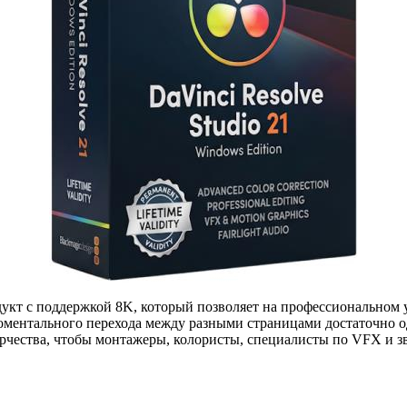
кт с поддержкой 8K, который позволяет на профессиональном у
оментального перехода между разными страницами достаточно од
рчества, чтобы монтажеры, колористы, специалисты по VFX и з