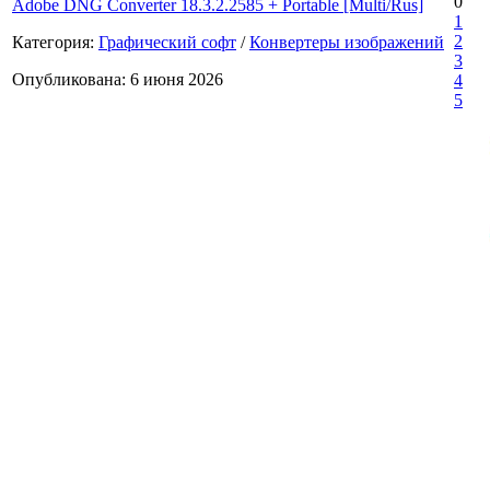
0
Adobe DNG Converter 18.3.2.2585 + Portable [Multi/Rus]
1
2
Категория:
Графический софт
/
Конвертеры изображений
3
Опубликована: 6 июня 2026
4
5