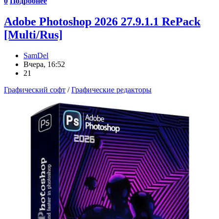
0
Подробнее
Adobe Photoshop 2026 27.9.1.1 RePack
[Multi/Rus]
SamDel
Вчера, 16:52
21
Графический софт
/
Графические редакторы