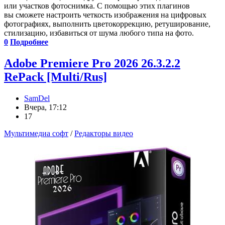
или участков фотоснимка. С помощью этих плагинов
вы сможете настроить четкость изображения на цифровых
фотографиях, выполнить цветокоррекцию, ретуширование,
стилизацию, избавиться от шума любого типа на фото.
0
Подробнее
Adobe Premiere Pro 2026 26.3.2.2
RePack [Multi/Rus]
SamDel
Вчера, 17:12
17
Мультимедиа софт
/
Редакторы видео