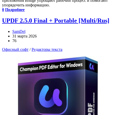
приложения Bridge упрощают рабочий процесс и помогают
упорядочить информацию.
0
Подробнее
UPDF 2.5.0 Final + Portable [Multi/Rus]
SamDel
31 марта 2026
76
Офисный софт
/
Редакторы текста