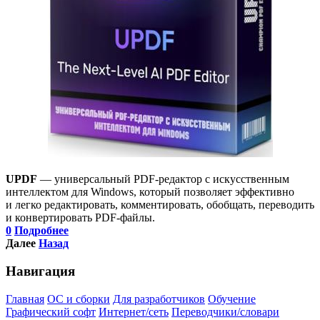
UPDF
— универсальный PDF-редактор с искусственным
интеллектом для Windows, который позволяет эффективно
и легко редактировать, комментировать, обобщать, переводить
и конвертировать PDF-файлы.
0
Подробнее
Далее
Назад
Навигация
Главная
ОС и сборки
Для разработчиков
Обучение
Графический софт
Интернет/сеть
Переводчики/словари