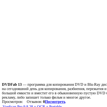
DVDFab 13
— программа для копирования DVD и Blu-Ray диск
на сегодняшний день для копирования, разбиения, пережатия 
большой емкости и вместит его в обыкновенную пустую DVD б
рекламу, либо запишет только фильм и многое другое.
Просмотров:
Отзывов:
0
Посмотреть
VueScan Pro 9.8.28 + OCR + Portable