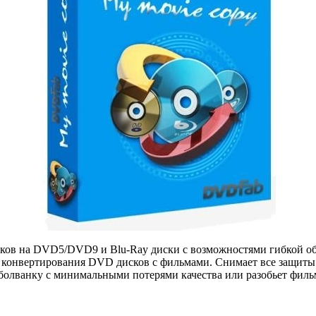
ов на DVD5/DVD9 и Blu-Ray диски с возможностями гибкой обр
и конвертирования DVD дисков с фильмами. Снимает все защиты 
олванку с минимальными потерями качества или разобьет фильм