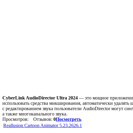
CyberLink AudioDirector Ultra 2024
— это мощное приложение 
использовать средства микширования, автоматически удалять 
с редактированием звука пользователи AudioDirector могут син
а также многоканального звука.
Просмотров:
Отзывов:
0
Посмотреть
Reallusion Cartoon Animator 5.23.2626.1