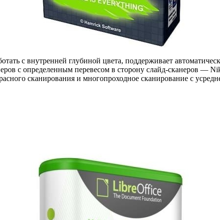
отать с внутренней глубиной цвета, поддерживает автоматиче
ров с определенным перевесом в сторону слайд-сканеров — Nikon,
красного сканирования и многопроходное сканирование с усредн