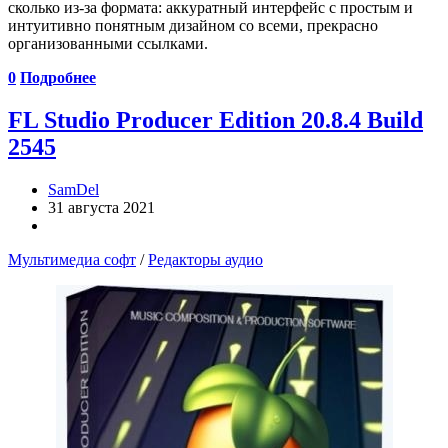
сколько из-за формата: аккуратный интерфейс с простым и
интуитивно понятным дизайном со всеми, прекрасно
организованными ссылками.
0
Подробнее
FL Studio Producer Edition 20.8.4 Build
2545
SamDel
31 августа 2021
Мультимедиа софт
/
Редакторы аудио