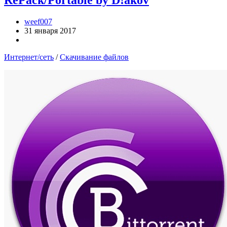
RePack/Portable by D!akov
weef007
31 января 2017
Интернет/сеть
/
Скачивание файлов