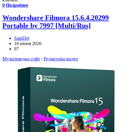
0
Подробнее
Wondershare Filmora 15.6.4.20299
Portable by 7997 [Multi/Rus]
SamDel
16 июня 2026
97
Мультимедиа софт
/
Редакторы видео