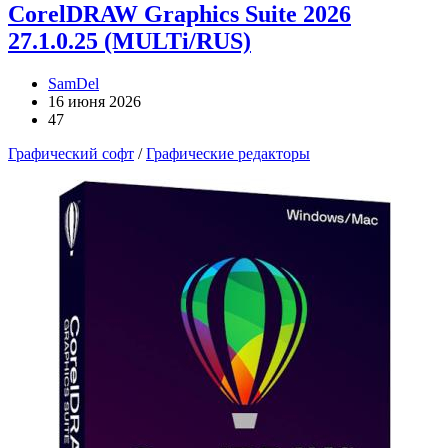
CorelDRAW Graphics Suite 2026
27.1.0.25 (MULTi/RUS)
SamDel
16 июня 2026
47
Графический софт
/
Графические редакторы