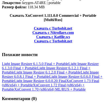
Лекарство:
keygen-AT4RE | portable
Размер файла:
118.34 MB
Скачать XnConvert 1.111.0.0 Commercial + Portable
[Multi/Rus]
Скачать с Turbobit.net
Скачать с Nitroflare.com
Скачать с Katfile.ws
Скачать с Torbobit.net
Похожие новости
Light Image Resizer 6.1.5.0 Final + Portable
Light Image Resizer
6.1.3.0 Final + Portable
Light Image Resizer 6.1.2.1 Final +
Portable
Light Image Resizer 6.1.2.0 Final + Portable
Light Image
Resizer 6.0.8.1 Final + Portable
Light Image Resizer 6.0.6.0 Final +
Portable
Light Image Resizer 6.0.0.20 Final
XnConvert 1.73 Final
(x86/x64) + Portable
XnConvert 1.72 Final (x86/x64) +
Portable
XnConvert 1.70 (x86/x64) ML/RUS + Portable
Комментарии (0)