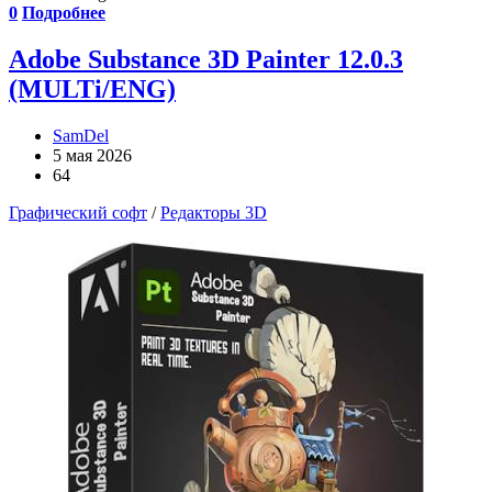
0
Подробнее
Adobe Substance 3D Painter 12.0.3
(MULTi/ENG)
SamDel
5 мая 2026
64
Графический софт
/
Редакторы 3D