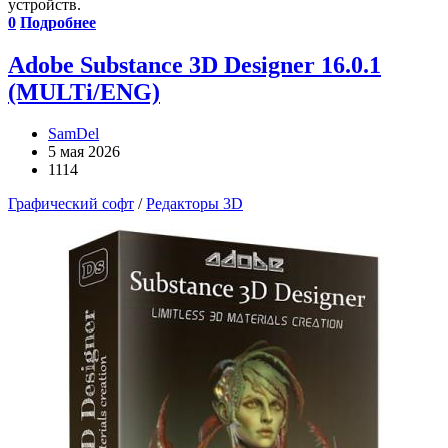
устройств.
0
Подробнее
Adobe Substance 3D Designer 16.0.1
(MULTi/ENG)
SamDel
5 мая 2026
1114
Графический софт
/
Редакторы 3D