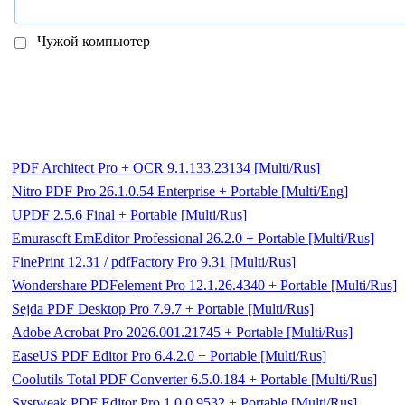
Чужой компьютер
PDF Architect Pro + OCR 9.1.133.23134 [Multi/Rus]
Nitro PDF Pro 26.1.0.54 Enterprise + Portable [Multi/Eng]
UPDF 2.5.6 Final + Portable [Multi/Rus]
Emurasoft EmEditor Professional 26.2.0 + Portable [Multi/Rus]
FinePrint 12.31 / pdfFactory Pro 9.31 [Multi/Rus]
Wondershare PDFelement Pro 12.1.26.4340 + Portable [Multi/Rus]
Sejda PDF Desktop Pro 7.9.7 + Portable [Multi/Rus]
Adobe Acrobat Pro 2026.001.21745 + Portable [Multi/Rus]
EaseUS PDF Editor Pro 6.4.2.0 + Portable [Multi/Rus]
Coolutils Total PDF Converter 6.5.0.184 + Portable [Multi/Rus]
Systweak PDF Editor Pro 1.0.0.9532 + Portable [Multi/Rus]