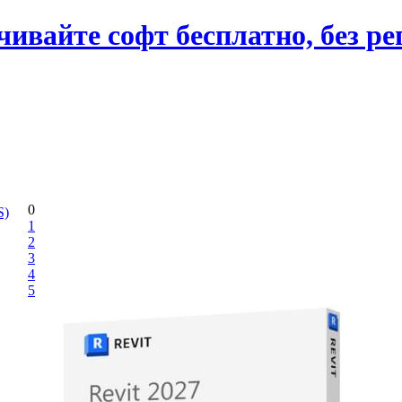
вайте софт бесплатно, без ре
0
S)
1
2
3
4
5