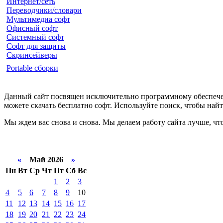
Интернет/сеть
Переводчики/словари
Мультимедиа софт
Офисный софт
Системный софт
Софт для защиты
Скринсейверы
Portable сборки
Данный сайт посвящен исключительно программному обеспечен
можете скачать бесплатно софт. Используйте поиск, чтобы на
Мы ждем вас снова и снова. Мы делаем работу сайта лучше, чт
«
Май 2026
»
Пн
Вт
Ср
Чт
Пт
Сб
Вс
1
2
3
4
5
6
7
8
9
10
11
12
13
14
15
16
17
18
19
20
21
22
23
24