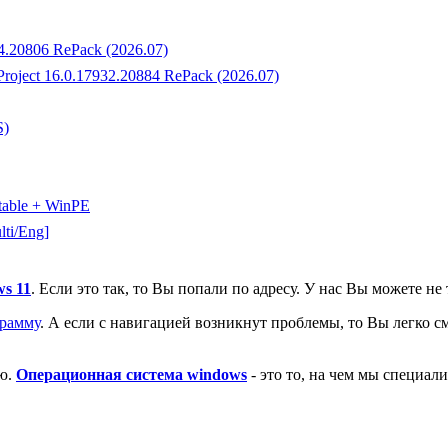
34.20806 RePack (2026.07)
 Project 16.0.17932.20884 RePack (2026.07)
S)
rtable + WinPE
lti/Eng]
ws 11
. Если это так, то Вы попали по адресу. У нас Вы можете не
грамму
. А если с навигацией возникнут проблемы, то Вы легко 
ию.
Операционная система windows
- это то, на чем мы специал