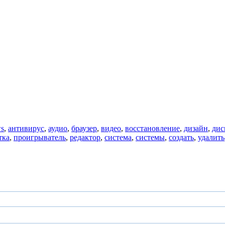
s
,
антивирус
,
аудио
,
браузер
,
видео
,
восстановление
,
дизайн
,
дис
тка
,
проигрыватель
,
редактор
,
система
,
системы
,
создать
,
удалить