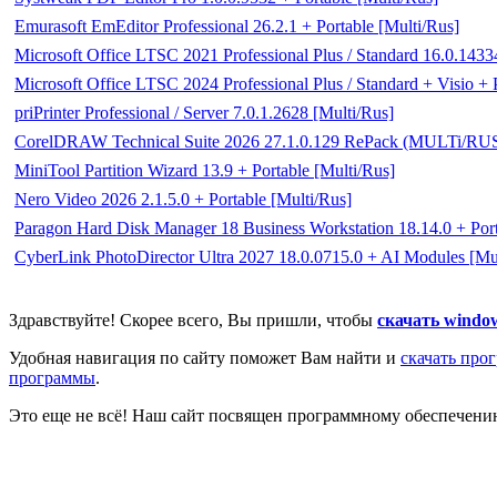
Emurasoft EmEditor Professional 26.2.1 + Portable [Multi/Rus]
Microsoft Office LTSC 2021 Professional Plus / Standard 16.0.143
Microsoft Office LTSC 2024 Professional Plus / Standard + Visio +
priPrinter Professional / Server 7.0.1.2628 [Multi/Rus]
CorelDRAW Technical Suite 2026 27.1.0.129 RePack (MULTi/RU
MiniTool Partition Wizard 13.9 + Portable [Multi/Rus]
Nero Video 2026 2.1.5.0 + Portable [Multi/Rus]
Paragon Hard Disk Manager 18 Business Workstation 18.14.0 + Po
CyberLink PhotoDirector Ultra 2027 18.0.0715.0 + AI Modules [Mu
Здравствуйте! Скорее всего, Вы пришли, чтобы
скачать windo
Удобная навигация по сайту поможет Вам найти и
скачать про
программы
.
Это еще не всё! Наш сайт посвящен программному обеспечен