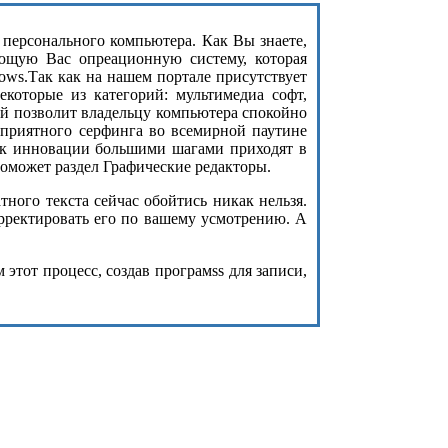
з персонального компьютера. Как Вы знаете,
ющую Вас опреационную систему, которая
ows.Так как на нашем портале присутствует
екоторые из категорий: мультимедиа софт,
ый позволит владельцу компьютера спокойно
 приятного серфинга во всемирной паутине
как инновации большими шагами приходят в
оможет раздел Графические редакторы.
ого текста сейчас обойтись никак нельзя.
орректировать его по вашему усмотрению. А
этот процесс, создав програмss для записи,