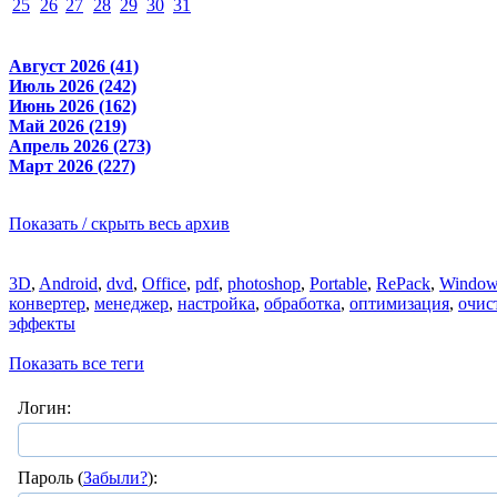
25
26
27
28
29
30
31
Август 2026 (41)
Июль 2026 (242)
Июнь 2026 (162)
Май 2026 (219)
Апрель 2026 (273)
Март 2026 (227)
Показать / скрыть весь архив
3D
,
Android
,
dvd
,
Office
,
pdf
,
photoshop
,
Portable
,
RePack
,
Window
конвертер
,
менеджер
,
настройка
,
обработка
,
оптимизация
,
очис
эффекты
Показать все теги
Логин:
Пароль (
Забыли?
):