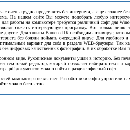
ас очень трудно представить без интернета, а еще сложнее бе
ема. На нашем сайте Вы можете подобрать любую интересу
е для работы на компьютере требуется различный софт для Wind
озволят скачать интересующую программу. Вот только лишь н
ие другие. Для защиты Вашего ПК необходим антивирус, котор
нтернета без боязни поймать очередной вирус. Для удобного и
оптимальный вариант для себя в разделе WEB-браузеры. Так 
р без цифровых качественных фотографий. В их обработке Вам п
нном виде. Рукописные документы ушли в историю. Без печатн
н текстовый редактор, который позволяет набирать текст и к
ра pdf документов можно найти в разделе офисный софт.
тей компьютера не хватает. Разработчики софта упростили нам 
айте можно бесплатно.