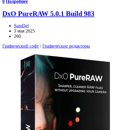
0
Подробнее
DxO PureRAW 5.0.1 Build 983
SamDel
3 мая 2025
260
Графический софт
/
Графические редакторы