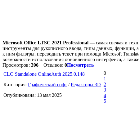
Microsoft Office LTSC 2021 Professional
— самая свежая и техн
инструменты для рукописного ввода, типы данных, функции, а
к ним фильтры, переводить текст при помощи Microsoft Transla
возможности использования обновлённого интерфейса, а также 
Просмотров:
396
Отзывов:
0
Посмотреть
0
CLO Standalone OnlineAuth 2025.0.148
1
2
Категория:
Графический софт
/
Редакторы 3D
3
Опубликована: 13 мая 2025
4
5