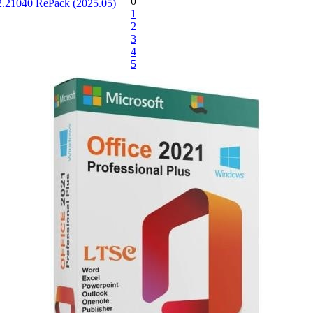
0
32.21040 RePack (2025.05)
1
2
3
4
5