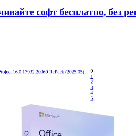
вайте софт бесплатно, без ре
0
 Project 16.0.17932.20360 RePack (2025.05)
1
2
3
4
5