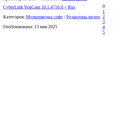
0
CyberLink YouCam 10.1.4716.0 + Rus
1
2
Категория:
Мультимедиа софт
/
Редакторы видео
3
Опубликована: 13 мая 2025
4
5