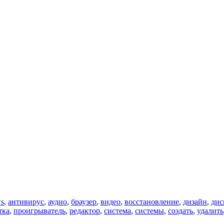
s
,
антивирус
,
аудио
,
браузер
,
видео
,
восстановление
,
дизайн
,
дис
тка
,
проигрыватель
,
редактор
,
система
,
системы
,
создать
,
удалить