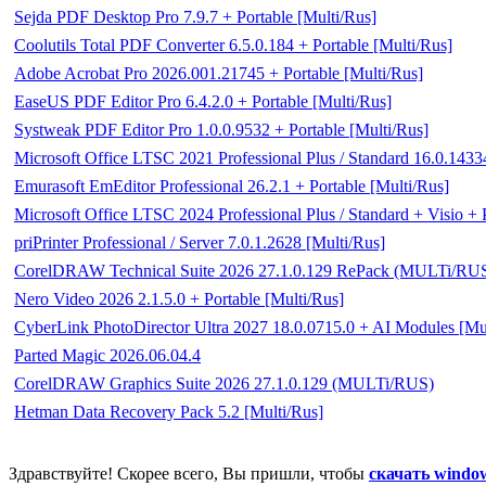
Sejda PDF Desktop Pro 7.9.7 + Portable [Multi/Rus]
Coolutils Total PDF Converter 6.5.0.184 + Portable [Multi/Rus]
Adobe Acrobat Pro 2026.001.21745 + Portable [Multi/Rus]
EaseUS PDF Editor Pro 6.4.2.0 + Portable [Multi/Rus]
Systweak PDF Editor Pro 1.0.0.9532 + Portable [Multi/Rus]
Microsoft Office LTSC 2021 Professional Plus / Standard 16.0.143
Emurasoft EmEditor Professional 26.2.1 + Portable [Multi/Rus]
Microsoft Office LTSC 2024 Professional Plus / Standard + Visio +
priPrinter Professional / Server 7.0.1.2628 [Multi/Rus]
CorelDRAW Technical Suite 2026 27.1.0.129 RePack (MULTi/RU
Nero Video 2026 2.1.5.0 + Portable [Multi/Rus]
CyberLink PhotoDirector Ultra 2027 18.0.0715.0 + AI Modules [Mu
Parted Magic 2026.06.04.4
CorelDRAW Graphics Suite 2026 27.1.0.129 (MULTi/RUS)
Hetman Data Recovery Pack 5.2 [Multi/Rus]
Здравствуйте! Скорее всего, Вы пришли, чтобы
скачать windo