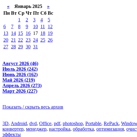
«
Январь 2025
»
Пн
Вт
Ср
Чт
Пт
Сб
Вс
1
2
3
4
5
6
7
8
9
10
11
12
13
14
15
16
17
18
19
20
21
22
23
24
25
26
27
28
29
30
31
Август 2026 (46)
Июль 2026 (242)
Июнь 2026 (162)
Май 2026 (219)
Апрель 2026 (273)
Март 2026 (227)
Показать / скрыть весь архив
3D
,
Android
,
dvd
,
Office
,
pdf
,
photoshop
,
Portable
,
RePack
,
Window
конвертер
,
менеджер
,
настройка
,
обработка
,
оптимизация
,
очис
эффекты