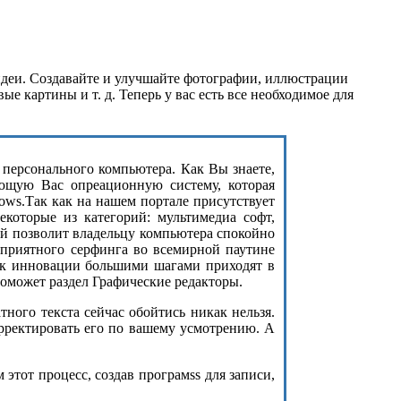
идеи. Создавайте и улучшайте фотографии, иллюстрации
 картины и т. д. Теперь у вас есть все необходимое для
з персонального компьютера. Как Вы знаете,
ющую Вас опреационную систему, которая
ows.Так как на нашем портале присутствует
екоторые из категорий: мультимедиа софт,
ый позволит владельцу компьютера спокойно
 приятного серфинга во всемирной паутине
как инновации большими шагами приходят в
оможет раздел Графические редакторы.
ого текста сейчас обойтись никак нельзя.
орректировать его по вашему усмотрению. А
этот процесс, создав програмss для записи,