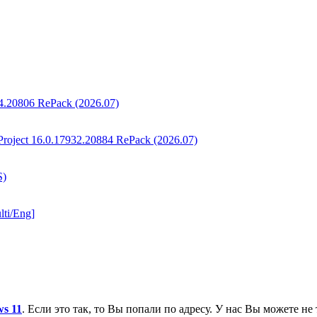
34.20806 RePack (2026.07)
 Project 16.0.17932.20884 RePack (2026.07)
S)
lti/Eng]
ws 11
. Если это так, то Вы попали по адресу. У нас Вы можете не