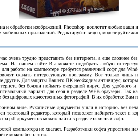
а и обработки изображений, Photoshop, воплотит любые ваши 
и мобильных приложений. Редактируйте видео, моделируйте живые
ас очень трудно представить без интернета, а еще сложнее бе
ема. На нашем сайте Вы можете подобрать любую интересу
е для работы на компьютере требуется различный софт для Wind
озволят скачать интересующую программу. Вот только лишь н
ие другие. Для защиты Вашего ПК необходим антивирус, котор
нтернета без боязни поймать очередной вирус. Для удобного и
оптимальный вариант для себя в разделе WEB-браузеры. Так 
р без цифровых качественных фотографий. В их обработке Вам п
нном виде. Рукописные документы ушли в историю. Без печатн
н текстовый редактор, который позволяет набирать текст и к
ра pdf документов можно найти в разделе офисный софт.
тей компьютера не хватает. Разработчики софта упростили нам 
айте можно бесплатно.