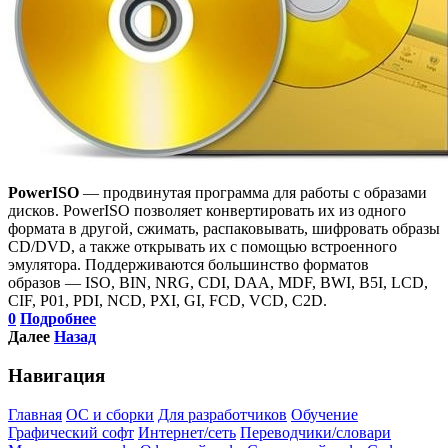
PowerISO
— продвинутая программа для работы с образами
дисков. PowerISO позволяет конвертировать их из одного
формата в другой, сжимать, распаковывать, шифровать образы
CD/DVD, а также открывать их с помощью встроенного
эмулятора. Поддерживаются большинство форматов
образов — ISO, BIN, NRG, CDI, DAA, MDF, BWI, B5I, LCD,
CIF, P01, PDI, NCD, PXI, GI, FCD, VCD, C2D.
0
Подробнее
Далее
Назад
Навигация
Главная
ОС и сборки
Для разработчиков
Обучение
Графический софт
Интернет/сеть
Переводчики/словари