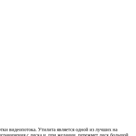
ки видеопотока. Утилита является одной из лучших на
ограничения с диска и, при желании, пережмет диск большой