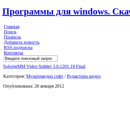
Программы для windows. Скачи
Главная
Поиск
Правила
Добавить новость
RSS-подписка
Контакты
SolveigMM Video Splitter 3.0.1201.19 Final
Категория:
Мультимедиа софт
/
Редакторы видео
Опубликована: 20 января 2012