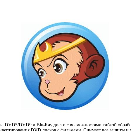
на DVD5/DVD9 и Blu-Ray диски с возможностями гибкой обработ
онвертирования DVD дисков с фильмами. Снимает все защиты и 