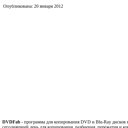
Опубликована: 20 января 2012
DVDFab
- программа для копирования DVD и Blu-Ray дисков 
сегодняшний день для копирования, разбиения, пережатия и к