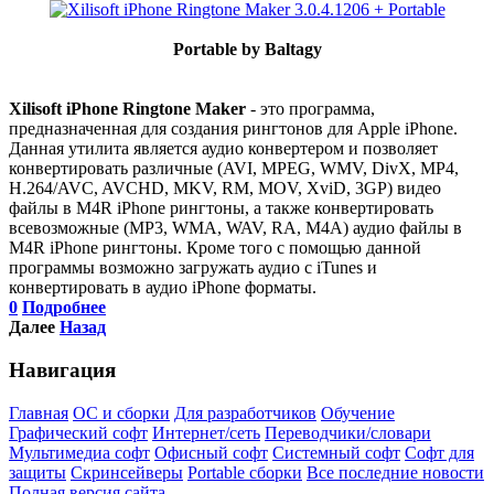
Portable by Baltagy
Xilisoft iPhone Ringtone Maker
- это программа,
предназначенная для создания рингтонов для Apple iPhone.
Данная утилита является аудио конвертером и позволяет
конвертировать различные (AVI, MPEG, WMV, DivX, MP4,
H.264/AVC, AVCHD, MKV, RM, MOV, XviD, 3GP) видео
файлы в M4R iPhone рингтоны, а также конвертировать
всевозможные (MP3, WMA, WAV, RA, M4A) аудио файлы в
M4R iPhone рингтоны. Кроме того с помощью данной
программы возможно загружать аудио с iTunes и
конвертировать в аудио iPhone форматы.
0
Подробнее
Далее
Назад
Навигация
Главная
ОС и сборки
Для разработчиков
Обучение
Графический софт
Интернет/сеть
Переводчики/словари
Мультимедиа софт
Офисный софт
Системный софт
Софт для
защиты
Скринсейверы
Portable сборки
Все последние новости
Полная версия сайта