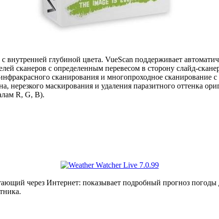
ь с внутренней глубиной цвета. VueScan поддерживает автомат
ей сканеров с определенным перевесом в сторону слайд-сканеров
а инфракрасного сканирования и многопроходное сканирование 
а, нерезкого маскирования и удаления паразитного оттенка ори
лам R, G, B).
тающий через Интернет: показывает подробный прогноз погоды 
тника.