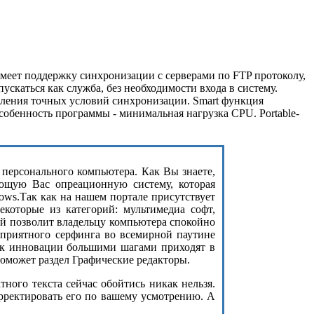
имеет поддержку синхронизации с серверами по FTP протоколу,
скаться как служба, без необходимости входа в систему.
еления точных условий синхронизации. Smart функция
обенность программы - минимальная нагрузка CPU. Portable-
з персонального компьютера. Как Вы знаете,
ющую Вас опреационную систему, которая
ows.Так как на нашем портале присутствует
екоторые из категорий: мультимедиа софт,
ый позволит владельцу компьютера спокойно
 приятного серфинга во всемирной паутине
как инновации большими шагами приходят в
оможет раздел Графические редакторы.
ого текста сейчас обойтись никак нельзя.
орректировать его по вашему усмотрению. А