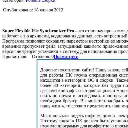
Категория:
Portable сборки
Опубликована: 18 января 2012
Super Flexible File Synchronizer Pro
- это отличная программа 
работает с zip архивами, кодирования данных, есть встроенны
Программа позволяет сохранять параметры настройки во множе
временно пропускает файл, запущенный каким-то приложением,
версия не требует установки в систему, для использования прос
Просмотров:
Отзывов:
0
Посмотреть
Дорогие посетители сайта! Нашу жизнь сейч
для работы ПК нужна операционная сист
находится в категории: ОС и сборки. Такж
более 80 категорий, которые без труда п
графический софт, софт для защиты и мног
спать по ночам и исследовать просторы и
необходим браузер. Вы можете подобрать 
нашу жизнь, то сложно представить наш ми
Мы привыкли видеть информацию в электро
Поэтому также в ПК должен быть установле
нужную программу для комфортного просмот