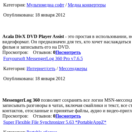
Категория:
Мультимедиа софт
/
Медиа конвертеры
Опубликована: 18 января 2012
Acala DivX DVD Player Assist
- это простая в использовании, 
видеоформат. Он предназначен для тех, кто хочет наслаждать
фильм и записывать его на DVD.
Просмотров:
Отзывов:
0
Посмотреть
Foryoursoft MessengerLog 360 Pro v7.6.5
Категория:
Интернет/сеть
/
Мессенджеры
Опубликована: 18 января 2012
MessengerLog 360
позволяет сохранять все логии MSN-мессендж
записывать разговоры в чатах, включая смайлики и текст, все 
контактов, отосланные и принятые файлы, аудио и видео-приг
Просмотров:
Отзывов:
0
Посмотреть
Super Flexible File Synchronizer 5.63 *PortableAppZ*