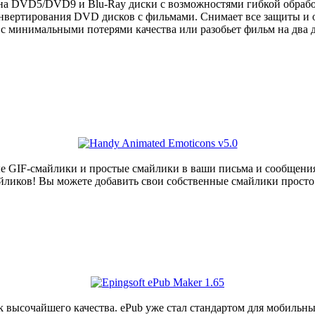
на DVD5/DVD9 и Blu-Ray диски с возможностями гибкой обработ
онвертирования DVD дисков с фильмами. Снимает все защиты и 
 минимальными потерями качества или разобьет фильм на два д
е GIF-смайлики и простые смайлики в ваши письма и сообщен
йликов! Вы можете добавить свои собственные смайлики просто
ok высочайшего качества. ePub уже стал стандартом для мобильн