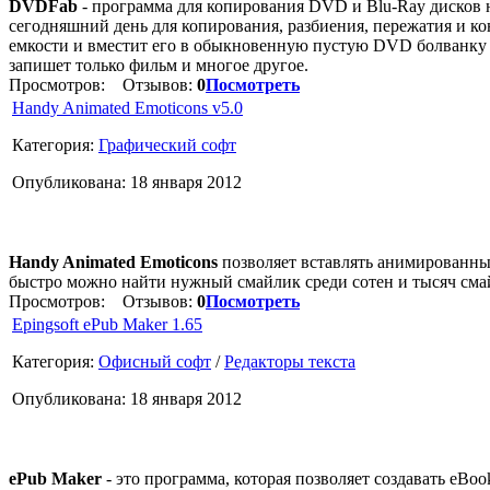
DVDFab
- программа для копирования DVD и Blu-Ray дисков 
сегодняшний день для копирования, разбиения, пережатия и к
емкости и вместит его в обыкновенную пустую DVD болванку с
запишет только фильм и многое другое.
Просмотров:
Отзывов:
0
Посмотреть
Handy Animated Emoticons v5.0
Категория:
Графический софт
Опубликована: 18 января 2012
Handy Animated Emoticons
позволяет вставлять анимированны
быстро можно найти нужный смайлик среди сотен и тысяч сма
Просмотров:
Отзывов:
0
Посмотреть
Epingsoft ePub Maker 1.65
Категория:
Офисный софт
/
Редакторы текста
Опубликована: 18 января 2012
ePub Maker
- это программа, которая позволяет создавать eBo