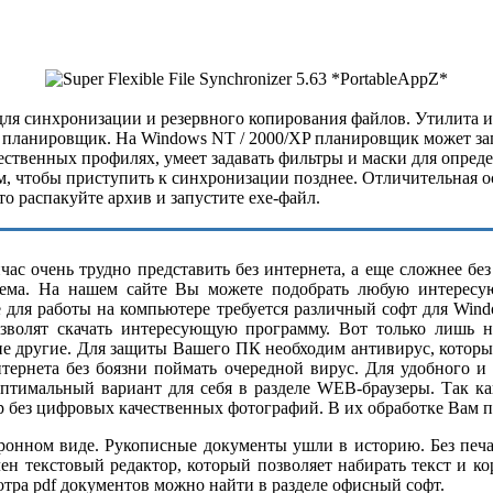
для синхронизации и резервного копирования файлов. Утилита 
й планировщик. На Windows NT / 2000/XP планировщик может запу
ственных профилях, умеет задавать фильтры и маски для опред
 чтобы приступить к синхронизации позднее. Отличительная ос
то распакуйте архив и запустите exe-файл.
ас очень трудно представить без интернета, а еще сложнее бе
ема. На нашем сайте Вы можете подобрать любую интересу
е для работы на компьютере требуется различный софт для Wind
озволят скачать интересующую программу. Вот только лишь н
ие другие. Для защиты Вашего ПК необходим антивирус, котор
нтернета без боязни поймать очередной вирус. Для удобного и
оптимальный вариант для себя в разделе WEB-браузеры. Так 
р без цифровых качественных фотографий. В их обработке Вам п
нном виде. Рукописные документы ушли в историю. Без печатн
н текстовый редактор, который позволяет набирать текст и к
ра pdf документов можно найти в разделе офисный софт.