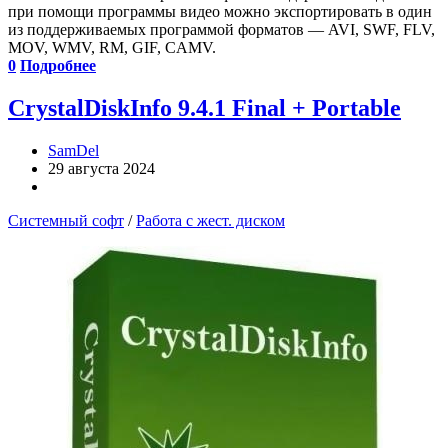
при помощи программы видео можно экспортировать в один
из поддерживаемых программой форматов — AVI, SWF, FLV,
MOV, WMV, RM, GIF, CAMV.
0
Подробнее
CrystalDiskInfo 9.4.1 Final + Portable
SamDel
29 августа 2024
Системный софт
/
Работа с жест. диском