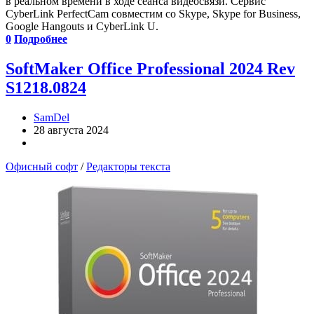
в реальном времени в ходе сеанса видеосвязи. Сервис
CyberLink PerfectCam совместим со Skype, Skype for Business,
Google Hangouts и CyberLink U.
0
Подробнее
SoftMaker Office Professional 2024 Rev
S1218.0824
SamDel
28 августа 2024
Офисный софт
/
Редакторы текста