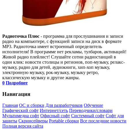
Радиоточка Плюс
- программа для прослушивания и записи
радио на компьютере, с функцией записи на диск в формате
MP3. Радиоточка имеет встроенный определитель
исполнителя! В программе нет рекламы, тулбаров, активаций!
Живой радио плейлист! Слушайте сотни радиостанций в
один клик: новости столицы и регионов, поп-музыку, релакс-
музыку, радио для детей, аудиокниги, хип-хоп музыку,
электронную музыку, рок-музыку, музыку ретро,
классическую музыку и другие жанры.
0
Подробнее
Навигация
Главная
ОС и сборки
Для разработчиков
Обучение
Графический софт
Интернет/сеть
Переводчики/словари
Мультимедиа софт
Офисный софт
Системный софт
Софт для
защиты
Скринсейверы
Portable сборки
Все последние новости
Полная версия сайта