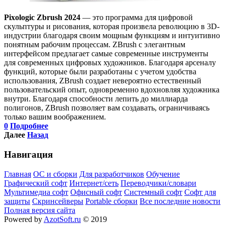
Pixologic Zbrush 2024
— это программа для цифровой
скульптуры и рисования, которая произвела революцию в 3D-
индустрии благодаря своим мощным функциям и интуитивно
понятным рабочим процессам. ZBrush с элегантным
интерфейсом предлагает самые современные инструменты
для современных цифровых художников. Благодаря арсеналу
функций, которые были разработаны с учетом удобства
использования, ZBrush создает невероятно естественный
пользовательский опыт, одновременно вдохновляя художника
внутри. Благодаря способности лепить до миллиарда
полигонов, ZBrush позволяет вам создавать, ограничиваясь
только вашим воображением.
0
Подробнее
Далее
Назад
Навигация
Главная
ОС и сборки
Для разработчиков
Обучение
Графический софт
Интернет/сеть
Переводчики/словари
Мультимедиа софт
Офисный софт
Системный софт
Софт для
защиты
Скринсейверы
Portable сборки
Все последние новости
Полная версия сайта
Powered by
AzotSoft.ru
© 2019