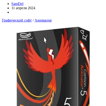
SamDel
11 апреля 2024
Графический софт
/
Анимация