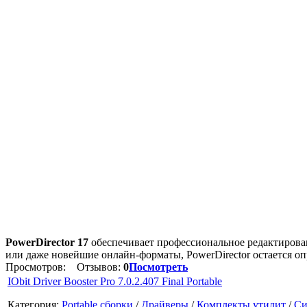
PowerDirector 17
обеспечивает профессиональное редактирован
или даже новейшие онлайн-форматы, PowerDirector остается о
Просмотров:
Отзывов:
0
Посмотреть
IObit Driver Booster Pro 7.0.2.407 Final Portable
Категория:
Portable сборки
/
Драйверы
/
Комплекты утилит
/
Си