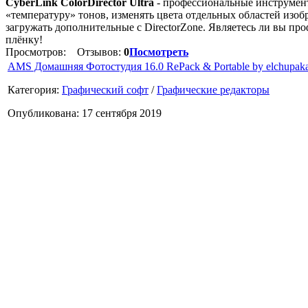
CyberLink ColorDirector Ultra
- профессиональные инструменты
«температуру» тонов, изменять цвета отдельных областей изо
загружать дополнительные с DirectorZone. Являетесь ли вы пр
плёнку!
Просмотров:
Отзывов:
0
Посмотреть
AMS Домашняя Фотостудия 16.0 RePack & Portable by elchupak
Категория:
Графический софт
/
Графические редакторы
Опубликована: 17 сентября 2019