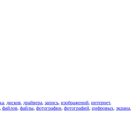
ка
,
дисков
,
драйвера
,
запись
,
изображений
,
интернет
,
,
файлов
,
файлы
,
фотографии
,
фотографий
,
цифровых
,
экрана
,