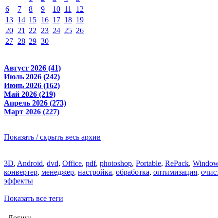
6
7
8
9
10
11
12
13
14
15
16
17
18
19
20
21
22
23
24
25
26
27
28
29
30
Август 2026 (41)
Июль 2026 (242)
Июнь 2026 (162)
Май 2026 (219)
Апрель 2026 (273)
Март 2026 (227)
Показать / скрыть весь архив
3D
,
Android
,
dvd
,
Office
,
pdf
,
photoshop
,
Portable
,
RePack
,
Window
конвертер
,
менеджер
,
настройка
,
обработка
,
оптимизация
,
очис
эффекты
Показать все теги
Логин: