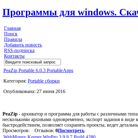
Программы для windows. Скачи
Главная
Поиск
Правила
Добавить новость
RSS-подписка
Контакты
PeaZip Portable 6.0.3 PortableApps
Категория:
Portable сборки
Опубликована: 27 июня 2016
PeaZip
- архиватор и программа для работы с различными тип
несколькими архивами одновременно, экспорт задания в виде 
быстродействием, позволяет сохранять проекты, ведет детальные
Просмотров:
Отзывов:
0
Посмотреть
WebMoney Keeper WinPro 3.9.9.7 Build 4280