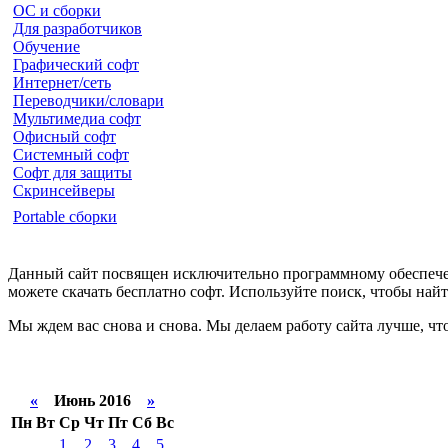
ОС и сборки
Для разработчиков
Обучение
Графический софт
Интернет/сеть
Переводчики/словари
Мультимедиа софт
Офисный софт
Системный софт
Софт для защиты
Скринсейверы
Portable сборки
Данный сайт посвящен исключительно программному обеспечен
можете скачать бесплатно софт. Используйте поиск, чтобы на
Мы ждем вас снова и снова. Мы делаем работу сайта лучше, чт
«
Июнь 2016
»
Пн
Вт
Ср
Чт
Пт
Сб
Вс
1
2
3
4
5