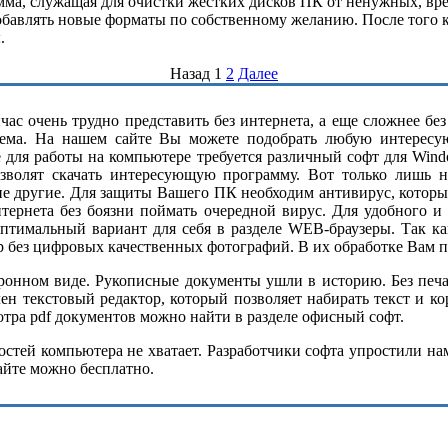
амма, служащая для очистки жестких дисков ПК от ненужных, вр
авлять новые форматы по собственному желанию. После того как 
.
Назад
1
2
Далее
ас очень трудно представить без интернета, а еще сложнее бе
ема. На нашем сайте Вы можете подобрать любую интересу
е для работы на компьютере требуется различный софт для Wind
озволят скачать интересующую программу. Вот только лишь н
ие другие. Для защиты Вашего ПК необходим антивирус, котор
нтернета без боязни поймать очередной вирус. Для удобного и
оптимальный вариант для себя в разделе WEB-браузеры. Так 
р без цифровых качественных фотографий. В их обработке Вам п
нном виде. Рукописные документы ушли в историю. Без печатн
н текстовый редактор, который позволяет набирать текст и к
ра pdf документов можно найти в разделе офисный софт.
тей компьютера не хватает. Разработчики софта упростили нам 
айте можно бесплатно.