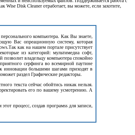
еменных и неиспользуемых файлов. Поддерживается работа с
Wise Disk Cleaner отработает, вы можете, если захотите,
з персонального компьютера. Как Вы знаете,
ющую Вас опреационную систему, которая
ows.Так как на нашем портале присутствует
екоторые из категорий: мультимедиа софт,
ый позволит владельцу компьютера спокойно
 приятного серфинга во всемирной паутине
как инновации большими шагами приходят в
оможет раздел Графические редакторы.
ого текста сейчас обойтись никак нельзя.
орректировать его по вашему усмотрению. А
этот процесс, создав програмss для записи,