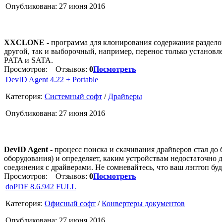
Опубликована: 27 июня 2016
XXCLONE
- программа для клонирования содержания разделов
другой, так и выборочный, например, перенос только устано
PATA и SATA.
Просмотров:
Отзывов:
0
Посмотреть
DevID Agent 4.22 + Portable
Категория:
Системный софт
/
Драйверы
Опубликована: 27 июня 2016
DevID Agent
- процесс поиска и скачивания драйверов стал до
оборудования) и определяет, каким устройствам недостаточно 
соединения с драйверами. Не сомневайтесь, что ваш лэптоп б
Просмотров:
Отзывов:
0
Посмотреть
doPDF 8.6.942 FULL
Категория:
Офисный софт
/
Конвертеры документов
Опубликована: 27 июня 2016