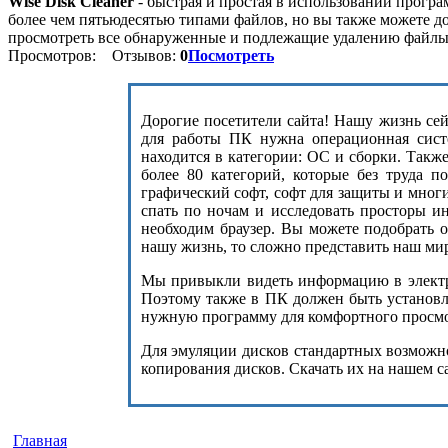
Wise Disk Cleaner
- быстрая и простая в использовании прогр
более чем пятьюдесятью типами файлов, но вы также можете доб
просмотреть все обнаруженные и подлежащие удалению файлы
Просмотров:
Отзывов:
0
Посмотреть
Дорогие посетители сайта! Нашу жизнь сейч
для работы ПК нужна операционная сист
находится в категории: ОС и сборки. Такж
более 80 категорий, которые без труда п
графический софт, софт для защиты и мног
спать по ночам и исследовать просторы и
необходим браузер. Вы можете подобрать 
нашу жизнь, то сложно представить наш ми
Мы привыкли видеть информацию в электро
Поэтому также в ПК должен быть установле
нужную программу для комфортного просмот
Для эмуляции дисков стандартных возможнос
копирования дисков. Скачать их на нашем с
Главная