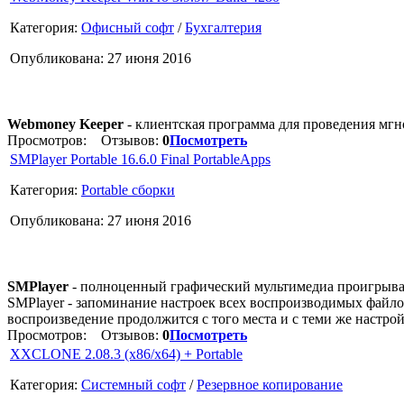
Категория:
Офисный софт
/
Бухгалтерия
Опубликована: 27 июня 2016
Webmoney Keeper
- клиентская программа для проведения мг
Просмотров:
Отзывов:
0
Посмотреть
SMPlayer Portable 16.6.0 Final PortableApps
Категория:
Portable сборки
Опубликована: 27 июня 2016
SMPlayer
- полноценный графический мультимедиа проигрыват
SMPlayer - запоминание настроек всех воспроизводимых файлов
воспроизведение продолжится с того места и с теми же настрой
Просмотров:
Отзывов:
0
Посмотреть
XXCLONE 2.08.3 (x86/x64) + Portable
Категория:
Системный софт
/
Резервное копирование