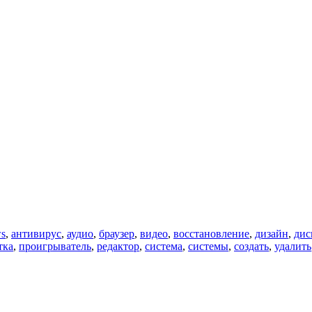
s
,
антивирус
,
аудио
,
браузер
,
видео
,
восстановление
,
дизайн
,
дис
тка
,
проигрыватель
,
редактор
,
система
,
системы
,
создать
,
удалить