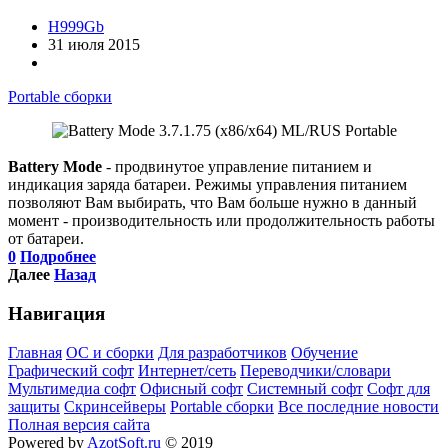
H999Gb
31 июля 2015
Portable сборки
Battery Mode
- продвинутое управление питанием и
индикация заряда батареи. Режимы управления питанием
позволяют Вам выбирать, что Вам больше нужно в данный
момент - производительность или продолжительность работы
от батареи.
0
Подробнее
Далее
Назад
Навигация
Главная
ОС и сборки
Для разработчиков
Обучение
Графический софт
Интернет/сеть
Переводчики/словари
Мультимедиа софт
Офисный софт
Системный софт
Софт для
защиты
Скринсейверы
Portable сборки
Все последние новости
Полная версия сайта
Powered by
AzotSoft.ru
© 2019