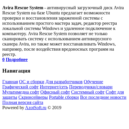
Avira Rescue System
- антивирусный загрузочный диск Avira
Rescue System на базе Ubuntu предлагает возможности
проверки и восстановления зараженной системы с
использованием простого мастера задач, редактор реестра
локальной системы Windows и удаленное подключение к
компьютеру. Avira Rescue System позволяет не только
сканировать систему с использованием антивирусного
сканера Avira, но также может восстанавливать Windows,
например, после воздействия вредоносных программ на
реестр.
0
Подробнее
Навигация
Главная
ОС и сборки
Для разработчиков
Обучение
Графический софт
Интернет/сеть
Переводчики/словари
Мультимедиа софт
Офисный софт
Системный софт
Софт для
защиты
Скринсейверы
Portable сборки
Все последние новости
Полная версия сайта
Powered by
AzotSoft.ru
© 2019