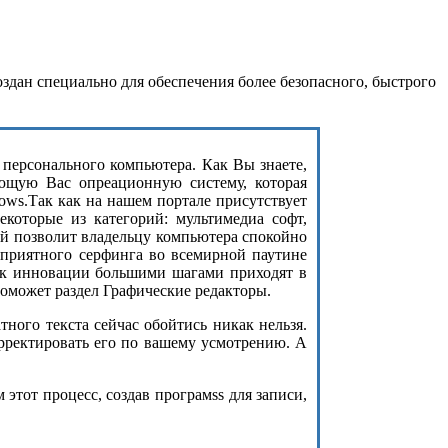
здан специально для обеспечения более безопасного, быстрого
з персонального компьютера. Как Вы знаете,
ющую Вас опреационную систему, которая
ows.Так как на нашем портале присутствует
екоторые из категорий: мультимедиа софт,
ый позволит владельцу компьютера спокойно
 приятного серфинга во всемирной паутине
как инновации большими шагами приходят в
оможет раздел Графические редакторы.
ого текста сейчас обойтись никак нельзя.
орректировать его по вашему усмотрению. А
этот процесс, создав програмss для записи,