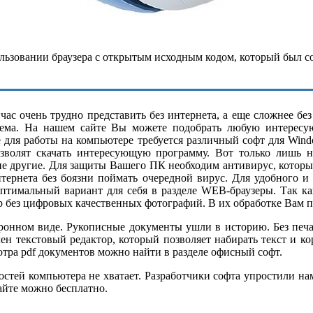
льзовании браузера с открытым исходным кодом, который был со
ас очень трудно представить без интернета, а еще сложнее бе
ема. На нашем сайте Вы можете подобрать любую интересу
е для работы на компьютере требуется различный софт для Wind
озволят скачать интересующую программу. Вот только лишь н
ие другие. Для защиты Вашего ПК необходим антивирус, котор
нтернета без боязни поймать очередной вирус. Для удобного и
оптимальный вариант для себя в разделе WEB-браузеры. Так 
р без цифровых качественных фотографий. В их обработке Вам п
нном виде. Рукописные документы ушли в историю. Без печатн
н текстовый редактор, который позволяет набирать текст и к
ра pdf документов можно найти в разделе офисный софт.
тей компьютера не хватает. Разработчики софта упростили нам 
айте можно бесплатно.