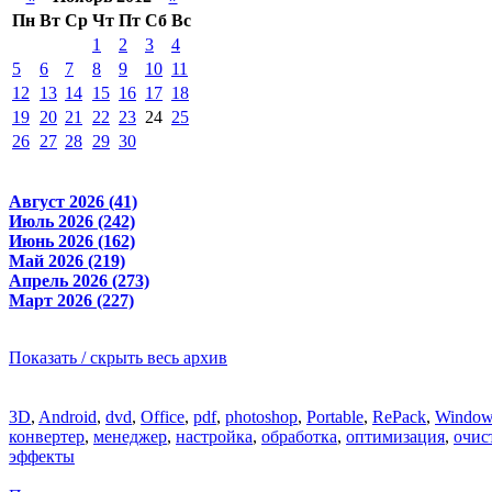
Пн
Вт
Ср
Чт
Пт
Сб
Вс
1
2
3
4
5
6
7
8
9
10
11
12
13
14
15
16
17
18
19
20
21
22
23
24
25
26
27
28
29
30
Август 2026 (41)
Июль 2026 (242)
Июнь 2026 (162)
Май 2026 (219)
Апрель 2026 (273)
Март 2026 (227)
Показать / скрыть весь архив
3D
,
Android
,
dvd
,
Office
,
pdf
,
photoshop
,
Portable
,
RePack
,
Window
конвертер
,
менеджер
,
настройка
,
обработка
,
оптимизация
,
очис
эффекты