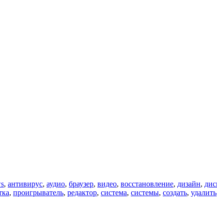
s
,
антивирус
,
аудио
,
браузер
,
видео
,
восстановление
,
дизайн
,
дис
тка
,
проигрыватель
,
редактор
,
система
,
системы
,
создать
,
удалить