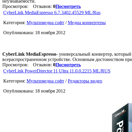
неузнаваемости.
Просмотров:
Отзывов:
0
Посмотреть
CyberLink MediaEspresso 6.7.3402.45529 ML/Rus
Категория:
Мультимедиа софт
/
Медиа конвертеры
Опубликована: 18 ноября 2012
CyberLink MediaEspresso
- универсальный конвертер, который
всераспространенном устройстве. Основным достоинством прил
Просмотров:
Отзывов:
0
Посмотреть
CyberLink PowerDirector 11 Ultra 11.0.0.2215 ML/RUS
Категория:
Мультимедиа софт
/
Редакторы видео
Опубликована: 18 ноября 2012