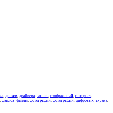
ка
,
дисков
,
драйвера
,
запись
,
изображений
,
интернет
,
,
файлов
,
файлы
,
фотографии
,
фотографий
,
цифровых
,
экрана
,