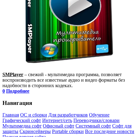
SMPlayer
– свежий - мультимедиа программа, позволяет
воспроизводить все известные аудио и видео форматы без
надобности в сторонних кодеках.
0
Подробнее
Навигация
Главная
ОС и сборки
Для разработчиков
Обучение
Графический софт
Интернет/сеть
Переводчики/словари
Мультимедиа софт
Офисный софт
Системный софт
Софт для
защиты
Скринсейверы
Portable сборки
Все последние новости
Полная версия сайта