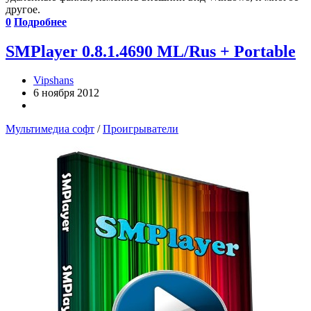
другое.
0
Подробнее
SMPlayer 0.8.1.4690 ML/Rus + Portable
Vipshans
6 ноября 2012
Мультимедиа софт
/
Проигрыватели