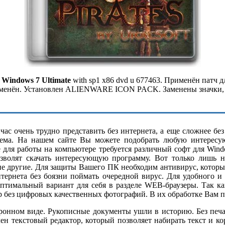
а
Windows 7 Ultimate
with sp1 x86 dvd u 677463. Применён патч 
енён. Установлен ALIENWARE ICON PACK. Заменены значки, па
ас очень трудно представить без интернета, а еще сложнее бе
ема. На нашем сайте Вы можете подобрать любую интересу
е для работы на компьютере требуется различный софт для Wind
озволят скачать интересующую программу. Вот только лишь н
ие другие. Для защиты Вашего ПК необходим антивирус, котор
нтернета без боязни поймать очередной вирус. Для удобного и
оптимальный вариант для себя в разделе WEB-браузеры. Так 
р без цифровых качественных фотографий. В их обработке Вам п
нном виде. Рукописные документы ушли в историю. Без печатн
н текстовый редактор, который позволяет набирать текст и к