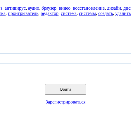
s
,
антивирус
,
аудио
,
браузер
,
видео
,
восстановление
,
дизайн
,
дис
тка
,
проигрыватель
,
редактор
,
система
,
системы
,
создать
,
удалить
Войти
Зарегистрироваться