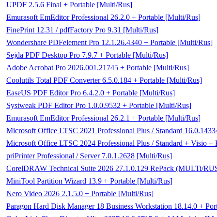
UPDF 2.5.6 Final + Portable [Multi/Rus]
Emurasoft EmEditor Professional 26.2.0 + Portable [Multi/Rus]
FinePrint 12.31 / pdfFactory Pro 9.31 [Multi/Rus]
Wondershare PDFelement Pro 12.1.26.4340 + Portable [Multi/Rus]
Sejda PDF Desktop Pro 7.9.7 + Portable [Multi/Rus]
Adobe Acrobat Pro 2026.001.21745 + Portable [Multi/Rus]
Coolutils Total PDF Converter 6.5.0.184 + Portable [Multi/Rus]
EaseUS PDF Editor Pro 6.4.2.0 + Portable [Multi/Rus]
Systweak PDF Editor Pro 1.0.0.9532 + Portable [Multi/Rus]
Emurasoft EmEditor Professional 26.2.1 + Portable [Multi/Rus]
Microsoft Office LTSC 2021 Professional Plus / Standard 16.0.143
Microsoft Office LTSC 2024 Professional Plus / Standard + Visio +
priPrinter Professional / Server 7.0.1.2628 [Multi/Rus]
CorelDRAW Technical Suite 2026 27.1.0.129 RePack (MULTi/RU
MiniTool Partition Wizard 13.9 + Portable [Multi/Rus]
Nero Video 2026 2.1.5.0 + Portable [Multi/Rus]
Paragon Hard Disk Manager 18 Business Workstation 18.14.0 + Po