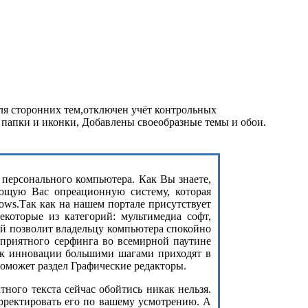
для сторонних тем,отключен учёт контрольных
пки и иконки, Добавлены своеобразные темы и обои.
з персонального компьютера. Как Вы знаете,
ющую Вас опреационную систему, которая
ows.Так как на нашем портале присутствует
екоторые из категорий: мультимедиа софт,
ый позволит владельцу компьютера спокойно
 приятного серфинга во всемирной паутине
как инновации большими шагами приходят в
оможет раздел Графические редакторы.
ого текста сейчас обойтись никак нельзя.
орректировать его по вашему усмотрению. А