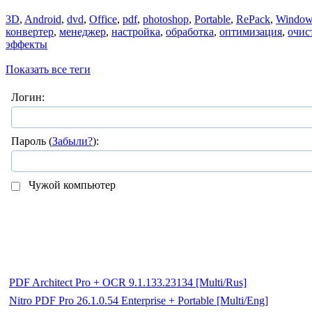
3D
,
Android
,
dvd
,
Office
,
pdf
,
photoshop
,
Portable
,
RePack
,
Window
конвертер
,
менеджер
,
настройка
,
обработка
,
оптимизация
,
очис
эффекты
Показать все теги
Логин:
Пароль (
Забыли?
):
Чужой компьютер
PDF Architect Pro + OCR 9.1.133.23134 [Multi/Rus]
Nitro PDF Pro 26.1.0.54 Enterprise + Portable [Multi/Eng]