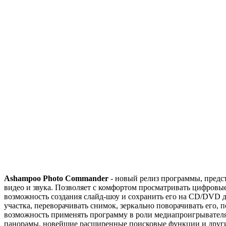
Ashampoo Photo Commander
- новый релиз программы, предс
видео и звука. Позволяет с комфортом просматривать цифровые
возможность создания слайд-шоу и сохранить его на CD/DVD д
участка, переворачивать снимок, зеркально поворачивать его,
возможность применять программу в роли медиапроигрывателя
панорамы, новейшие расширенные поисковые функции и друг