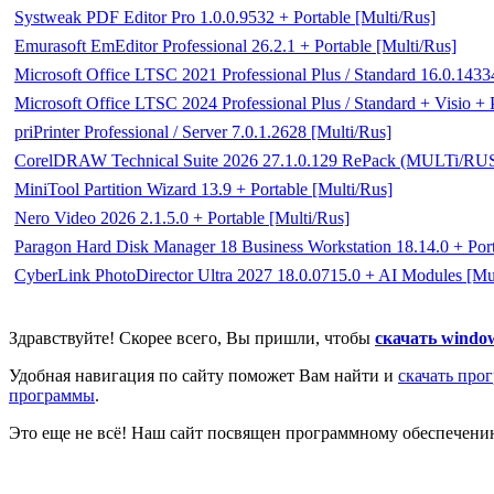
Systweak PDF Editor Pro 1.0.0.9532 + Portable [Multi/Rus]
Emurasoft EmEditor Professional 26.2.1 + Portable [Multi/Rus]
Microsoft Office LTSC 2021 Professional Plus / Standard 16.0.143
Microsoft Office LTSC 2024 Professional Plus / Standard + Visio +
priPrinter Professional / Server 7.0.1.2628 [Multi/Rus]
CorelDRAW Technical Suite 2026 27.1.0.129 RePack (MULTi/RU
MiniTool Partition Wizard 13.9 + Portable [Multi/Rus]
Nero Video 2026 2.1.5.0 + Portable [Multi/Rus]
Paragon Hard Disk Manager 18 Business Workstation 18.14.0 + Po
CyberLink PhotoDirector Ultra 2027 18.0.0715.0 + AI Modules [Mu
Здравствуйте! Скорее всего, Вы пришли, чтобы
скачать windo
Удобная навигация по сайту поможет Вам найти и
скачать про
программы
.
Это еще не всё! Наш сайт посвящен программному обеспечен