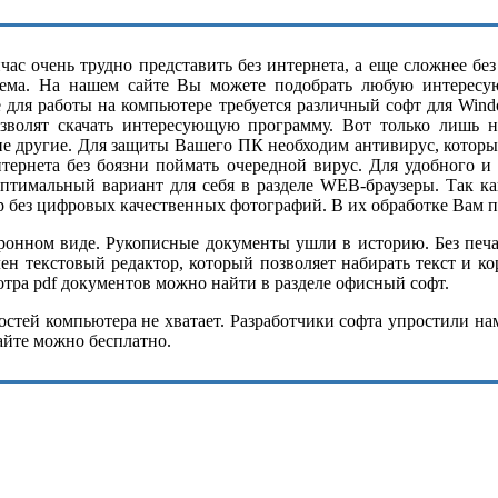
ас очень трудно представить без интернета, а еще сложнее бе
ема. На нашем сайте Вы можете подобрать любую интересу
е для работы на компьютере требуется различный софт для Wind
озволят скачать интересующую программу. Вот только лишь н
ие другие. Для защиты Вашего ПК необходим антивирус, котор
нтернета без боязни поймать очередной вирус. Для удобного и
оптимальный вариант для себя в разделе WEB-браузеры. Так 
р без цифровых качественных фотографий. В их обработке Вам п
нном виде. Рукописные документы ушли в историю. Без печатн
н текстовый редактор, который позволяет набирать текст и к
ра pdf документов можно найти в разделе офисный софт.
тей компьютера не хватает. Разработчики софта упростили нам 
айте можно бесплатно.