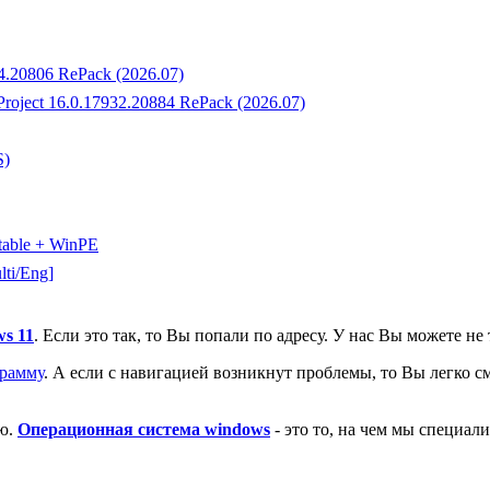
34.20806 RePack (2026.07)
 Project 16.0.17932.20884 RePack (2026.07)
S)
rtable + WinPE
lti/Eng]
ws 11
. Если это так, то Вы попали по адресу. У нас Вы можете не
грамму
. А если с навигацией возникнут проблемы, то Вы легко 
ию.
Операционная система windows
- это то, на чем мы специал