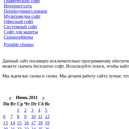
Графический софт
Интернет/сеть
Переводчики/словари
Мультимедиа софт
Офисный софт
Системный софт
Софт для защиты
Скринсейверы
Portable сборки
Данный сайт посвящен исключительно программному обеспечен
можете скачать бесплатно софт. Используйте поиск, чтобы на
Мы ждем вас снова и снова. Мы делаем работу сайта лучше, чт
«
Июнь 2011
»
Пн
Вт
Ср
Чт
Пт
Сб
Вс
1
2
3
4
5
6
7
8
9
10
11
12
13
14
15
16
17
18
19