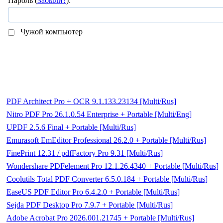
Пароль (
Забыли?
):
Чужой компьютер
PDF Architect Pro + OCR 9.1.133.23134 [Multi/Rus]
Nitro PDF Pro 26.1.0.54 Enterprise + Portable [Multi/Eng]
UPDF 2.5.6 Final + Portable [Multi/Rus]
Emurasoft EmEditor Professional 26.2.0 + Portable [Multi/Rus]
FinePrint 12.31 / pdfFactory Pro 9.31 [Multi/Rus]
Wondershare PDFelement Pro 12.1.26.4340 + Portable [Multi/Rus]
Coolutils Total PDF Converter 6.5.0.184 + Portable [Multi/Rus]
EaseUS PDF Editor Pro 6.4.2.0 + Portable [Multi/Rus]
Sejda PDF Desktop Pro 7.9.7 + Portable [Multi/Rus]
Adobe Acrobat Pro 2026.001.21745 + Portable [Multi/Rus]