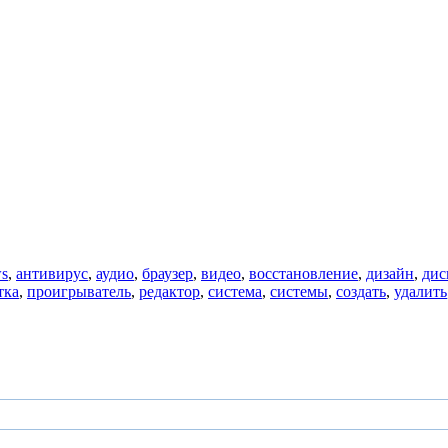
s
,
антивирус
,
аудио
,
браузер
,
видео
,
восстановление
,
дизайн
,
дис
тка
,
проигрыватель
,
редактор
,
система
,
системы
,
создать
,
удалить