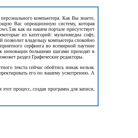
з персонального компьютера. Как Вы знаете,
ющую Вас опреационную систему, которая
ows.Так как на нашем портале присутствует
екоторые из категорий: мультимедиа софт,
ый позволит владельцу компьютера спокойно
 приятного серфинга во всемирной паутине
как инновации большими шагами приходят в
оможет раздел Графические редакторы.
ого текста сейчас обойтись никак нельзя.
орректировать его по вашему усмотрению. А
этот процесс, создав програмss для записи,