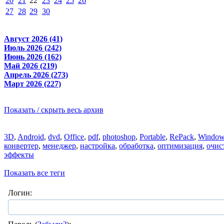
20
21
22
23
24
25
26
27
28
29
30
Август 2026 (41)
Июль 2026 (242)
Июнь 2026 (162)
Май 2026 (219)
Апрель 2026 (273)
Март 2026 (227)
Показать / скрыть весь архив
3D
,
Android
,
dvd
,
Office
,
pdf
,
photoshop
,
Portable
,
RePack
,
Window
конвертер
,
менеджер
,
настройка
,
обработка
,
оптимизация
,
очис
эффекты
Показать все теги
Логин: