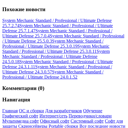
Похожие новости
System Mechanic Standard / Professional / Ultimate Defense
25.7.2.74
System Mechanic Standard / Professional / Ultimate
Defense 25.7.1.47
System Mechanic Standard / Professional /
Ultimate Defense 25.7.0.4
System Mechanic Standard / Professional
/ Ultimate Defense 25.5.0.3
System Mechanic Standard /
Professional / Ultimate Defense 25.3.0.19
System Mechanic
Standard / Professional / Ultimate Defense 25.3.0.11
System
Mechanic Standard / Professional / Ultimate Defense
24.5.0.18
System Mechanic Standard / Professional / Ultimate
Defense 24.3.1.11
System Mechanic Standard / Professional /
Ultimate Defense 24.3.0.57
System Mechanic Standard /
Professional / Ultimate Defense 24.0.1.52
Комментарии (0)
Навигация
Главная
ОС и сборки
Для разработчиков
Обучение
Графический софт
Интернет/сеть
Переводчики/словари
Мультимедиа софт
Офисный софт
Системный софт
Софт для
защиты
Скринсейверы
Portable сборки
Все последние новости