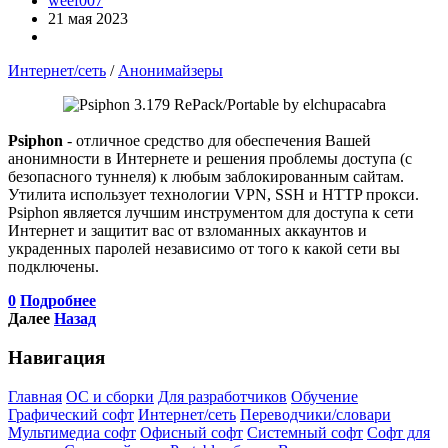
weef007
21 мая 2023
Интернет/сеть
/
Анонимайзеры
Psiphon
- отличное средство для обеспечения Вашей
анонимности в Интернете и решения проблемы доступа (с
безопасного туннеля) к любым заблокированным сайтам.
Утилита использует технологии VPN, SSH и HTTP прокси.
Psiphon является лучшим инструментом для доступа к сети
Интернет и защитит вас от взломанных аккаунтов и
украденных паролей независимо от того к какой сети вы
подключены.
0
Подробнее
Далее
Назад
Навигация
Главная
ОС и сборки
Для разработчиков
Обучение
Графический софт
Интернет/сеть
Переводчики/словари
Мультимедиа софт
Офисный софт
Системный софт
Софт для