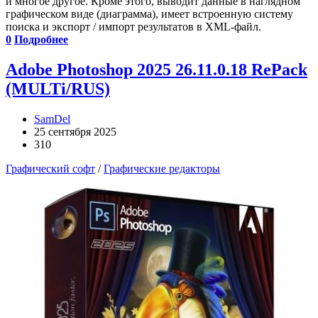
и многое другое. Кроме этого, выводит данные в наглядном
графическом виде (диаграмма), имеет встроенную систему
поиска и экспорт / импорт результатов в XML-файл.
0
Подробнее
Adobe Photoshop 2025 26.11.0.18 RePack
(MULTi/RUS)
SamDel
25 сентября 2025
310
Графический софт
/
Графические редакторы