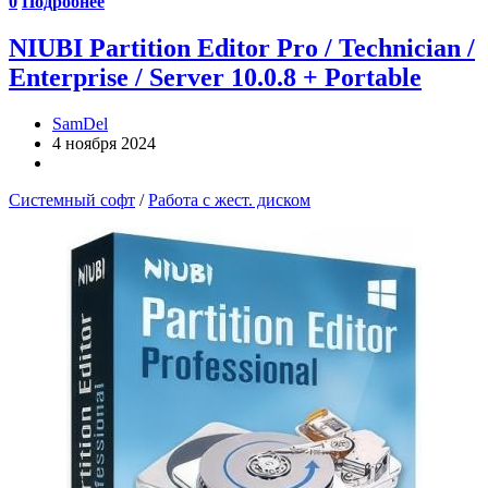
0
Подробнее
NIUBI Partition Editor Pro / Technician /
Enterprise / Server 10.0.8 + Portable
SamDel
4 ноября 2024
Системный софт
/
Работа с жест. диском