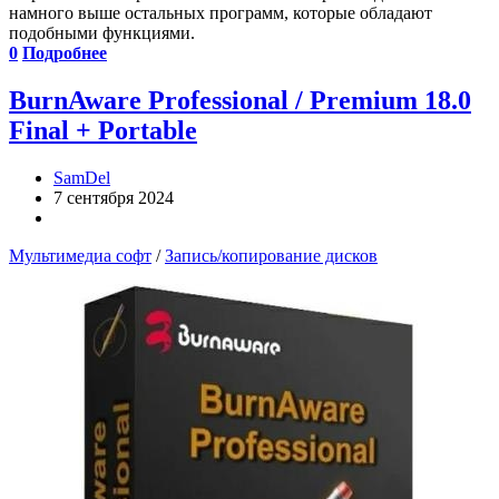
намного выше остальных программ, которые обладают
подобными функциями.
0
Подробнее
BurnAware Professional / Premium 18.0
Final + Portable
SamDel
7 сентября 2024
Мультимедиа софт
/
Запись/копирование дисков