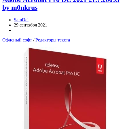
by m0nkrus
SamDel
29 сентября 2021
Офисный софт
/
Редакторы текста