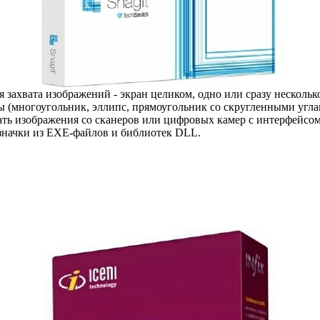
 захвата изображений - экран целиком, одно или сразу нескольк
мы (многоугольник, эллипс, прямоугольник со скругленными уг
ать изображения со сканеров или цифровых камер с интерфейсо
 значки из EXE-файлов и библиотек DLL.