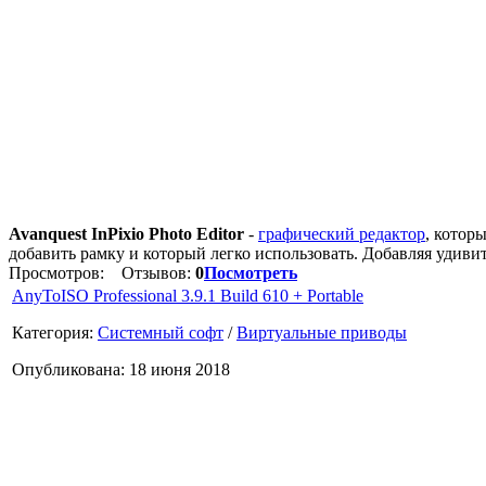
Avanquest InPixio Photo Editor
-
графический редактор
, котор
добавить рамку и который легко использовать. Добавляя удив
Просмотров:
Отзывов:
0
Посмотреть
AnyToISO Professional 3.9.1 Build 610 + Portable
Категория:
Системный софт
/
Виртуальные приводы
Опубликована: 18 июня 2018