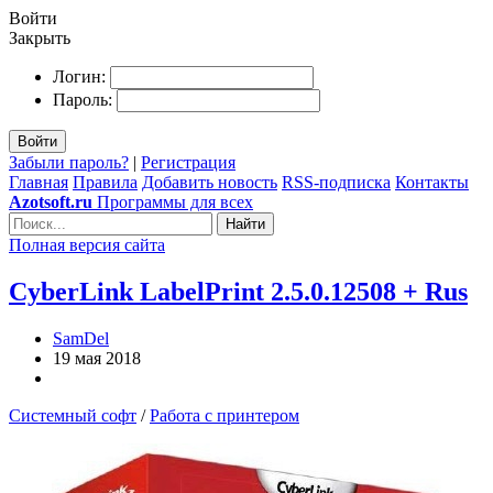
Войти
Закрыть
Логин:
Пароль:
Войти
Забыли пароль?
|
Регистрация
Главная
Правила
Добавить новость
RSS-подписка
Контакты
Azotsoft.ru
Программы для всех
Найти
Полная версия сайта
CyberLink LabelPrint 2.5.0.12508 + Rus
SamDel
19 мая 2018
Системный софт
/
Работа с принтером