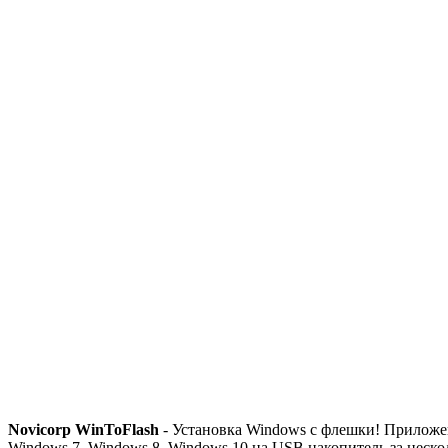
Novicorp WinToFlash
- Установка Windows с флешки! Приложен
Windows 7, Windows 8, Windows 10 на USB накопитель за неск