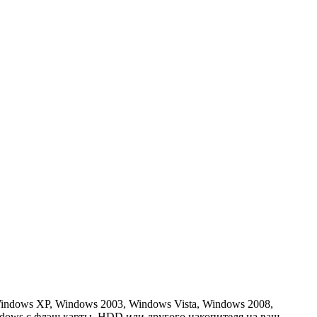
dows XP, Windows 2003, Windows Vista, Windows 2008,
ndows с флэш карты, HDD или другого накопителя на ваш