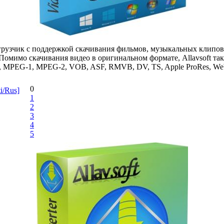
узчик с поддержкой скачивания фильмов, музыкальных клипов, п
. Помимо скачивания видео в оригинальном формате, Allavsoft та
, MPEG-1, MPEG-2, VOB, ASF, RMVB, DV, TS, Apple ProRes, We
0
i/Rus]
1
2
3
4
5