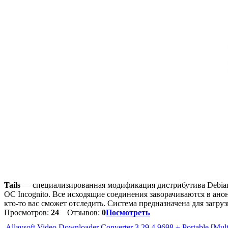
Tails
— специализированная модификация дистрибутива Debian 
ОС Incognito. Все исходящие соединения заворачиваются в анон
кто-то вас сможет отследить. Система предназначена для загру
Просмотров:
24
Отзывов:
0
Посмотреть
Allavsoft Video Downloader Converter 3.29.4.9698 + Portable [Mult