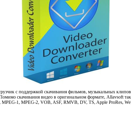
узчик с поддержкой скачивания фильмов, музыкальных клипов, п
. Помимо скачивания видео в оригинальном формате, Allavsoft та
, MPEG-1, MPEG-2, VOB, ASF, RMVB, DV, TS, Apple ProRes, We