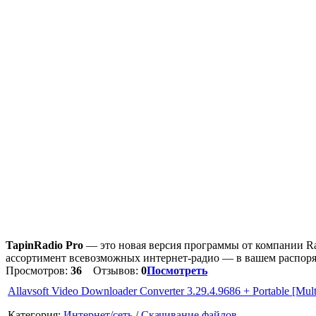
TapinRadio Pro
— это новая версия программы от компании Ra
ассортимент всевозможных интернет-радио — в вашем распоря
Просмотров:
36
Отзывов:
0
Посмотреть
Allavsoft Video Downloader Converter 3.29.4.9686 + Portable [Mult
Категория:
Интернет/сеть
/
Скачивание файлов