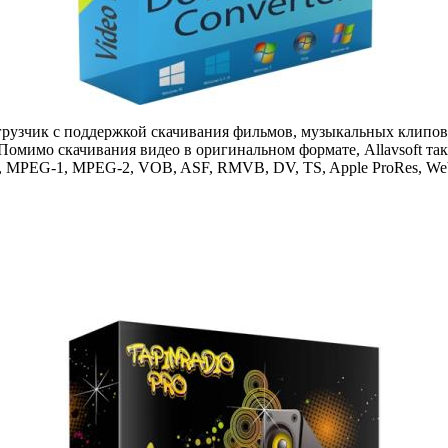
узчик с поддержкой скачивания фильмов, музыкальных клипов, п
. Помимо скачивания видео в оригинальном формате, Allavsoft та
, MPEG-1, MPEG-2, VOB, ASF, RMVB, DV, TS, Apple ProRes, We