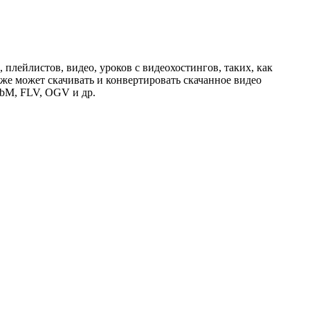
лейлистов, видео, уроков с видеохостингов, таких, как
кже может скачивать и конвертировать скачанное видео
bM, FLV, OGV и др.