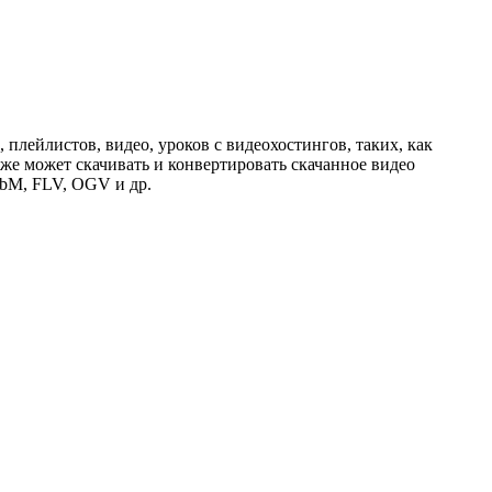
лейлистов, видео, уроков с видеохостингов, таких, как
кже может скачивать и конвертировать скачанное видео
bM, FLV, OGV и др.