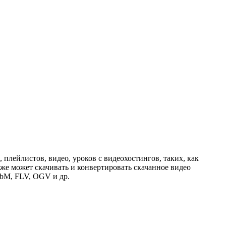
лейлистов, видео, уроков с видеохостингов, таких, как
кже может скачивать и конвертировать скачанное видео
bM, FLV, OGV и др.