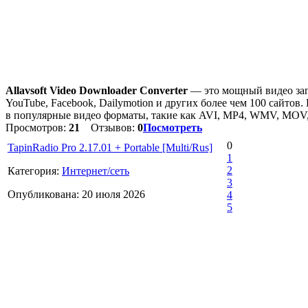
Allavsoft Video Downloader Converter
— это мощный видео загр
YouTube, Facebook, Dailymotion и других более чем 100 сайтов
в популярные видео форматы, такие как AVI, MP4, WMV, MOV
Просмотров:
21
Отзывов:
0
Посмотреть
0
TapinRadio Pro 2.17.01 + Portable [Multi/Rus]
1
2
Категория:
Интернет/сеть
3
Опубликована: 20 июля 2026
4
5