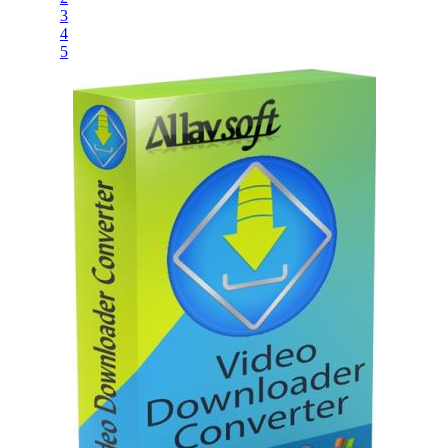
3
4
5