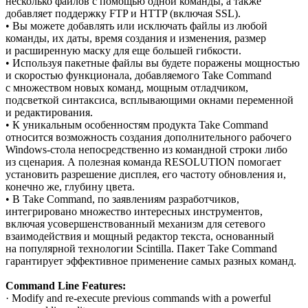
несколько файлов с помощью одной команды, а также
добавляет поддержку FTP и HTTP (включая SSL).
• Вы можете добавлять или исключать файлы из любой
команды, их даты, время создания и изменения, размер
и расширенную маску для еще большей гибкости.
• Используя пакетные файлы вы будете поражены мощностью
и скоростью функционала, добавляемого Take Command
с множеством новых команд, мощным отладчиком,
подсветкой синтаксиса, всплывающими окнами переменной
и редактирования.
• К уникальным особенностям продукта Take Command
относится возможность создания дополнительного рабочего
Windows-стола непосредственно из командной строки либо
из сценария. А полезная команда RESOLUTION помогает
установить разрешение дисплея, его частоту обновления и,
конечно же, глубину цвета.
• В Take Command, по заявлениям разработчиков,
интегрировано множество интересных инструментов,
включая усовершенствованный механизм для сетевого
взаимодействия и мощный редактор текста, основанный
на популярной технологии Scintilla. Пакет Take Command
гарантирует эффективное применение самых разных команд.
Command Line Features:
· Modify and re-execute previous commands with a powerful