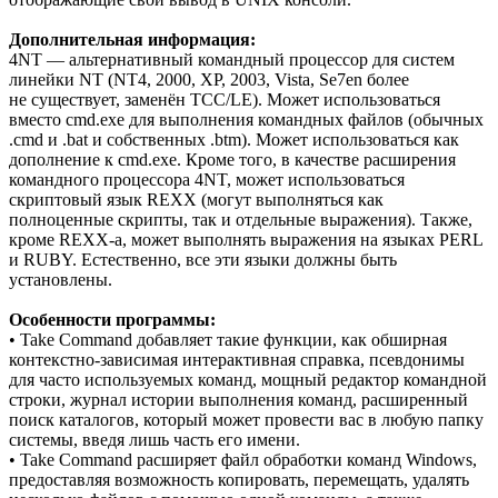
Дополнительная информация:
4NT — альтернативный командный процессор для систем
линейки NT (NT4, 2000, XP, 2003, Vista, Se7en более
не существует, заменён TCC/LE). Может использоваться
вместо cmd.exe для выполнения командных файлов (обычных
.cmd и .bat и собственных .btm). Может использоваться как
дополнение к cmd.exe. Кроме того, в качестве расширения
командного процессора 4NT, может использоваться
скриптовый язык REXX (могут выполняться как
полноценные скрипты, так и отдельные выражения). Также,
кроме REXX-а, может выполнять выражения на языках PERL
и RUBY. Естественно, все эти языки должны быть
установлены.
Особенности программы:
• Take Command добавляет такие функции, как обширная
контекстно-зависимая интерактивная справка, псевдонимы
для часто используемых команд, мощный редактор командной
строки, журнал истории выполнения команд, расширенный
поиск каталогов, который может провести вас в любую папку
системы, введя лишь часть его имени.
• Take Command расширяет файл обработки команд Windows,
предоставляя возможность копировать, перемещать, удалять