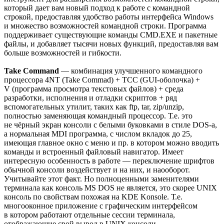
который дает вам новый подход к работе с командной
строкой, предоставляя удобство работы интерфейса Windows
и множество возможностей командной строки. Программа
поддерживает существующие команды CMD.EXE и пакетные
файлы, и добавляет тысячи новых функций, предоставляя вам
больше возможностей и гибкости.
Take Command
— комбинация улучшенного командного
процессора 4NT (Take Commad) + TCC (GUI-оболочка) +
V (программа просмотра текстовых файлов) + среда
разработки, исполнения и отладки скриптов + ряд
вспомогательных утилит, таких как ftp, tar, zip/unzip,
полностью заменяющая командный процессор. Т.е. это
не чёрный экран консоли с белыми буковками в стиле DOS-а,
а нормальная MDI программа, с числом вкладок до 25,
имеющая главное окно с меню и пр. в котором можно вводить
команды и встроенный файловый навигатор. Имеет
интересную особенность в работе — переключение шрифтов
обычной консоли воздействует и на них, и наооборот.
Учитывайте этот факт. Но полноценными заменителями
терминала как консоль MS DOS не является, это скорее UNIX
консоль по свойствам похожая на KDE Konsole. Т.е.
многооконное приложение с графическим интерфейсом
в котором работают отдельные сессии терминала,
отображающие свой вывод в UNIX консоли.