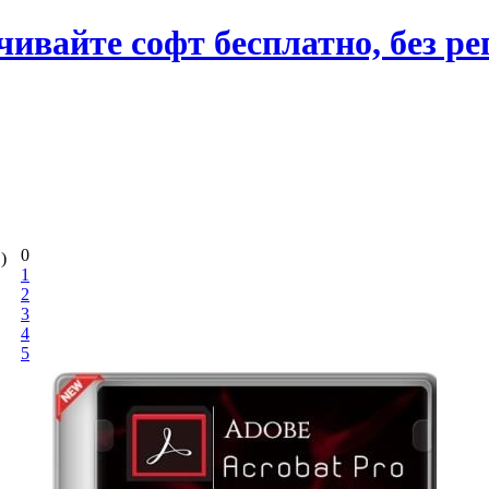
вайте софт бесплатно, без ре
0
S)
1
2
3
4
5