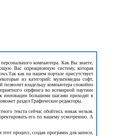
з персонального компьютера. Как Вы знаете,
ющую Вас опреационную систему, которая
ows.Так как на нашем портале присутствует
екоторые из категорий: мультимедиа софт,
ый позволит владельцу компьютера спокойно
 приятного серфинга во всемирной паутине
как инновации большими шагами приходят в
оможет раздел Графические редакторы.
ого текста сейчас обойтись никак нельзя.
орректировать его по вашему усмотрению. А
этот процесс, создав програмss для записи,