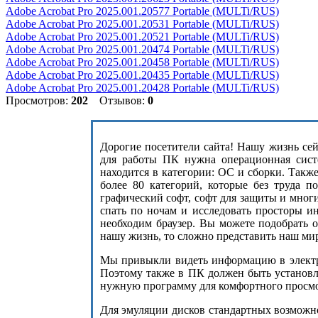
Adobe Acrobat Pro 2025.001.20577 Portable (MULTi/RUS)
Adobe Acrobat Pro 2025.001.20531 Portable (MULTi/RUS)
Adobe Acrobat Pro 2025.001.20521 Portable (MULTi/RUS)
Adobe Acrobat Pro 2025.001.20474 Portable (MULTi/RUS)
Adobe Acrobat Pro 2025.001.20458 Portable (MULTi/RUS)
Adobe Acrobat Pro 2025.001.20435 Portable (MULTi/RUS)
Adobe Acrobat Pro 2025.001.20428 Portable (MULTi/RUS)
Просмотров:
202
Отзывов:
0
Дорогие посетители сайта! Нашу жизнь сейч
для работы ПК нужна операционная сист
находится в категории: ОС и сборки. Такж
более 80 категорий, которые без труда п
графический софт, софт для защиты и мног
спать по ночам и исследовать просторы и
необходим браузер. Вы можете подобрать 
нашу жизнь, то сложно представить наш ми
Мы привыкли видеть информацию в электро
Поэтому также в ПК должен быть установле
нужную программу для комфортного просмот
Для эмуляции дисков стандартных возможнос