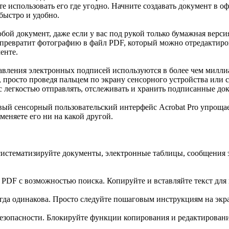
 использовать его где угодно. Начните создавать документ в оф
быстро и удобно.
юбой документ, даже если у вас под рукой только бумажная верс
х превратит фотографию в файл PDF, который можно отредактиро
енте.
авления электронных подписей используются в более чем миллиа
росто проведя пальцем по экрану сенсорного устройства или сд
с легкостью отправлять, отслеживать и хранить подписанные до
ый сенсорный пользовательский интерфейс Acrobat Pro упрощае
меняете его ни на какой другой.
систематизируйте документы, электронные таблицы, сообщения 
DF с возможностью поиска. Копируйте и вставляйте текст для 
гда одинакова. Просто следуйте пошаговым инструкциям на экр
 безопасности. Блокируйте функции копирования и редактирова