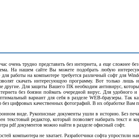
ас очень трудно представить без интернета, а еще сложнее бе
ема. На нашем сайте Вы можете подобрать любую интересу
е для работы на компьютере требуется различный софт для Wind
озволят скачать интересующую программу. Вот только лишь н
ие другие. Для защиты Вашего ПК необходим антивирус, котор
нтернета без боязни поймать очередной вирус. Для удобного и
оптимальный вариант для себя в разделе WEB-браузеры. Так 
р без цифровых качественных фотографий. В их обработке Вам п
нном виде. Рукописные документы ушли в историю. Без печатн
н текстовый редактор, который позволяет набирать текст и к
ра pdf документов можно найти в разделе офисный софт.
тей компьютера не хватает. Разработчики софта упростили нам 