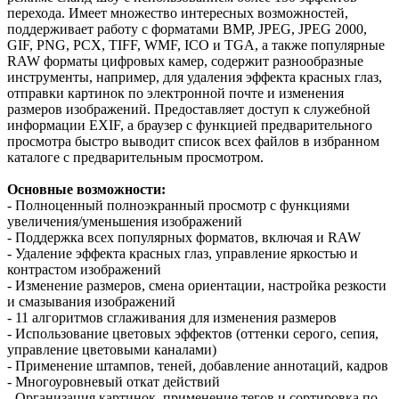
перехода. Имеет множество интересных возможностей,
поддерживает работу с форматами BMP, JPEG, JPEG 2000,
GIF, PNG, PCX, TIFF, WMF, ICO и TGA, а также популярные
RAW форматы цифровых камер, содержит разнообразные
инструменты, например, для удаления эффекта красных глаз,
отправки картинок по электронной почте и изменения
размеров изображений. Предоставляет доступ к служебной
информации EXIF, а браузер с функцией предварительного
просмотра быстро выводит список всех файлов в избранном
каталоге с предварительным просмотром.
Основные возможности:
- Полноценный полноэкранный просмотр с функциями
увеличения/уменьшения изображений
- Поддержка всех популярных форматов, включая и RAW
- Удаление эффекта красных глаз, управление яркостью и
контрастом изображений
- Изменение размеров, смена ориентации, настройка резкости
и смазывания изображений
- 11 алгоритмов сглаживания для изменения размеров
- Использование цветовых эффектов (оттенки серого, сепия,
управление цветовыми каналами)
- Применение штампов, теней, добавление аннотаций, кадров
- Многоуровневый откат действий
- Организация картинок, применение тегов и сортировка по