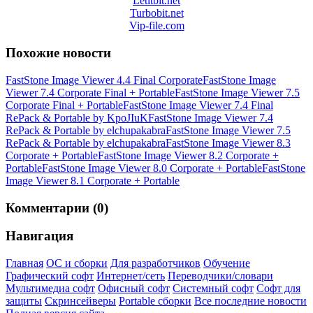
Letitbit.net
Turbobit.net
Vip-file.com
Похожие новости
FastStone Image Viewer 4.4 Final Corporate
FastStone Image
Viewer 7.4 Corporate Final + Portable
FastStone Image Viewer 7.5
Corporate Final + Portable
FastStone Image Viewer 7.4 Final
RePack & Portable by KpoJIuK
FastStone Image Viewer 7.4
RePack & Portable by elchupakabra
FastStone Image Viewer 7.5
RePack & Portable by elchupakabra
FastStone Image Viewer 8.3
Corporate + Portable
FastStone Image Viewer 8.2 Corporate +
Portable
FastStone Image Viewer 8.0 Corporate + Portable
FastStone
Image Viewer 8.1 Corporate + Portable
Комментарии (0)
Навигация
Главная
ОС и сборки
Для разработчиков
Обучение
Графический софт
Интернет/сеть
Переводчики/словари
Мультимедиа софт
Офисный софт
Системный софт
Софт для
защиты
Скринсейверы
Portable сборки
Все последние новости