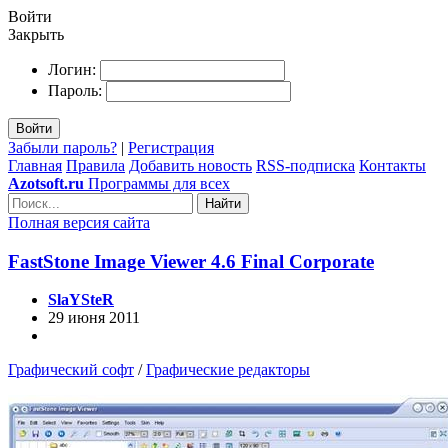
Войти
Закрыть
Логин:
Пароль:
Войти
Забыли пароль?
|
Регистрация
Главная
Правила
Добавить новость
RSS-подписка
Контакты
Azotsoft.ru
Программы для всех
Найти
Полная версия сайта
FastStone Image Viewer 4.6 Final Corporate
SlaYSteR
29 июня 2011
Графический софт
/
Графические редакторы