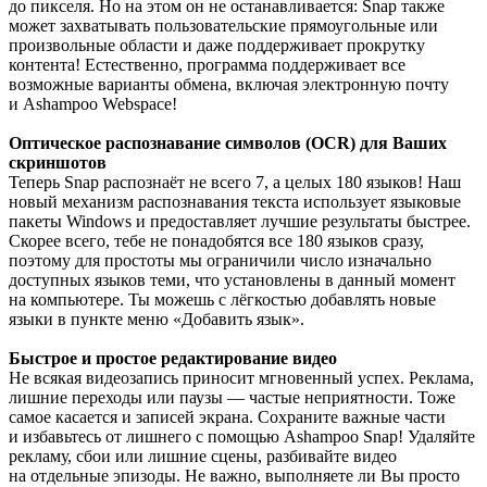
до пикселя. Но на этом он не останавливается: Snap также
может захватывать пользовательские прямоугольные или
произвольные области и даже поддерживает прокрутку
контента! Естественно, программа поддерживает все
возможные варианты обмена, включая электронную почту
и Ashampoo Webspace!
Оптическое распознавание символов (OCR) для Ваших
скриншотов
Теперь Snap распознаёт не всего 7, а целых 180 языков! Наш
новый механизм распознавания текста использует языковые
пакеты Windows и предоставляет лучшие результаты быстрее.
Скорее всего, тебе не понадобятся все 180 языков сразу,
поэтому для простоты мы ограничили число изначально
доступных языков теми, что установлены в данный момент
на компьютере. Ты можешь с лёгкостью добавлять новые
языки в пункте меню «Добавить язык».
Быстрое и простое редактирование видео
Не всякая видеозапись приносит мгновенный успех. Реклама,
лишние переходы или паузы — частые неприятности. Тоже
самое касается и записей экрана. Сохраните важные части
и избавьтесь от лишнего с помощью Ashampoo Snap! Удаляйте
рекламу, сбои или лишние сцены, разбивайте видео
на отдельные эпизоды. Не важно, выполняете ли Вы просто