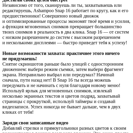
Независимо от того, сканируешь ли ты, захватываешь или
редактируешь, Ashampoo Snap 16 работает по кругу, как и его
предшественники! Совершенно новый движок
и оптимизированные процессы экономят твоё время и усилия,
а функция мгновенных снимков превращает большинство
твоих снимков в реальность в два клика. Snap 16 — от систем
с низким разрешением до систем с высоким разрешением
и несколькими дисплеями — быстро приведет тебя к успеху!
Новые возможности захвата: практичнее этого ничего
не придумаешь!
Снятие скриншотов раньше было улицей с односторонним
движением: выбери режим съемки, затем выбери фрагмент
экрана. Неправильно выбрал или передумал? Начинай
сначала, пути назад нет! В Snap 16 ты всегда можешь
передумать и не начинать с нуля благодаря новому меню!
Используй ярлык для мгновенных снимков, извлекай
несколько экранных текстов и цветов подряд, захватывай
страницы с прокруткой, используй таймеры и создавай
видеозаписи. Успех никогда не бывает дальше, чем в двух
кликах от тебя!
Заряди свои записанные видео
Добавляй стрелки и прямоугольники разных цветов к своим