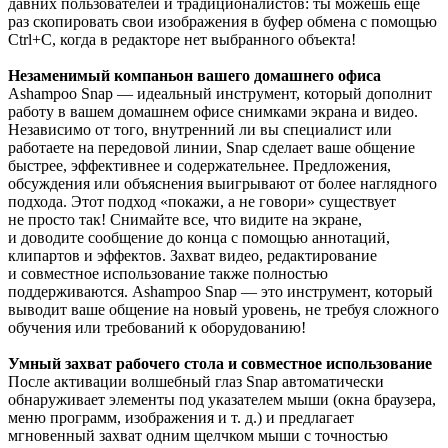
давних пользователей и традиционалистов: ты можешь еще
раз скопировать свои изображения в буфер обмена с помощью
Ctrl+C, когда в редакторе нет выбранного объекта!
Незаменимый компаньон вашего домашнего офиса
Ashampoo Snap — идеальный инструмент, который дополнит
работу в вашем домашнем офисе снимками экрана и видео.
Независимо от того, внутренний ли вы специалист или
работаете на передовой линии, Snap сделает ваше общение
быстрее, эффективнее и содержательнее. Предложения,
обсуждения или объяснения выигрывают от более наглядного
подхода. Этот подход «покажи, а не говори» существует
не просто так! Снимайте все, что видите на экране,
и доводите сообщение до конца с помощью аннотаций,
клипартов и эффектов. Захват видео, редактирование
и совместное использование также полностью
поддерживаются. Ashampoo Snap — это инструмент, который
выводит ваше общение на новый уровень, не требуя сложного
обучения или требований к оборудованию!
Умный захват рабочего стола и совместное использование
После активации волшебный глаз Snap автоматически
обнаруживает элементы под указателем мыши (окна браузера,
меню программ, изображения и т. д.) и предлагает
мгновенный захват одним щелчком мыши с точностью