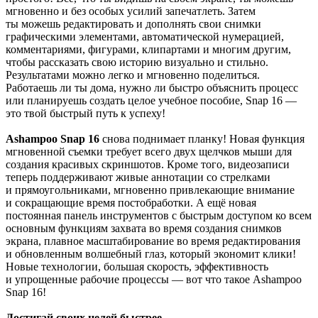
мгновенно и без особых усилий запечатлеть. Затем
ты можешь редактировать и дополнять свои снимки
графическими элементами, автоматической нумерацией,
комментариями, фигурами, клипартами и многим другим,
чтобы рассказать свою историю визуально и стильно.
Результатами можно легко и мгновенно поделиться.
Работаешь ли ты дома, нужно ли быстро объяснить процесс
или планируешь создать целое учебное пособие, Snap 16 —
это твой быстрый путь к успеху!
Ashampoo Snap 16
снова поднимает планку! Новая функция
мгновенной съемки требует всего двух щелчков мыши для
создания красивых скриншотов. Кроме того, видеозаписи
теперь поддерживают живые аннотации со стрелками
и прямоугольниками, мгновенно привлекающие внимание
и сокращающие время постобработки. А ещё новая
постоянная панель инструментов с быстрым доступом ко всем
основным функциям захвата во время создания снимков
экрана, плавное масштабирование во время редактирования
и обновленным волшебный глаз, который экономит клики!
Новые технологии, большая скорость, эффективность
и упрощенные рабочие процессы — вот что такое Ashampoo
Snap 16!
Достигай своих целей быстрее