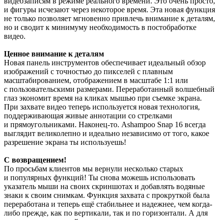
видеозаписям в режиме реального времени. Это очень просто,
и фигуры исчезают через некоторое время. Эта новая функция
не только позволяет мгновенно привлечь внимание к деталям,
но и сводит к минимуму необходимость в постобработке
видео.
Ценное внимание к деталям
Новая панель инструментов обеспечивает идеальный обзор
изображений с точностью до пикселей с плавным
масштабированием, отображением в масштабе 1:1 или
с пользовательскими размерами. Переработанный волшебный
глаз экономит время на кликах мышью при съемке экрана.
При захвате видео теперь используется новая технология,
поддерживающая живые аннотации со стрелками
и прямоугольниками. Наконец-то. Ashampoo Snap 16 всегда
выглядит великолепно и идеально независимо от того, какое
разрешение экрана ты используешь!
С возвращением!
По просьбам клиентов мы вернули несколько старых
и популярных функций! Ты снова можешь использовать
указатель мыши на своих скриншотах и добавлять водяные
знаки к своим снимкам. Функция захвата с прокруткой была
переработана и теперь ещё стабильнее и надежнее, чем когда-
либо прежде, как по вертикали, так и по горизонтали. А для