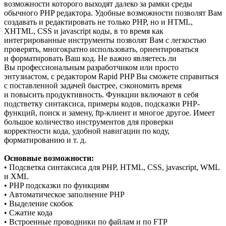
возможности которого выходят далеко за рамки среды
обычного PHP редактора. Удобные возможности позволят Вам
создавать и редактировать не только PHP, но и HTML,
XHTML, CSS и jаvascript коды, в то время как
интегрированные инструменты позволят Вам с легкостью
проверять, многократно использовать, ориентироваться
и форматировать Ваш код. Не важно являетесь ли
Вы профессиональным разработчиком или просто
энтузиастом, с редактором Rapid PHP Вы сможете справиться
с поставленной задачей быстрее, сэкономить время
и повысить продуктивность. Функции включают в себя
подстветку синтаксиса, примеры кодов, подсказки PHP-
функций, поиск и замену, ftp-клиент и многое другое. Имеет
большое количество инструментов для проверки
корректности кода, удобной навигации по коду,
форматированию и т. д.
Основные возможности:
• Подсветка синтаксиса для PHP, HTML, CSS, javascript, WML
и XML
• PHP подсказки по функциям
• Автоматическое заполнение PHP
• Выделение скобок
• Сжатие кода
• Встроенные проводники по файлам и по FTP