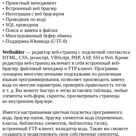
• Проектный менеджмент
• Встроенный веб браузер
• Интеграция с веб браузером
• Проводник по коду
• SQL проводник
• Поиск и замена в файлах
• Многоуровневый буфер обмена
• Поддержка Юникода (UTF-8)
WeBuilder
— редактор веб-страниц с подсветкой синтаксиса
HTML, CSS, javascript, VBScript, PHP, ASP, SSI и Perl. Кроме
редактора веб-страниц включает в себя встроенный веб-
браузер, файловый менеджер и FTP клиент. Программа
оснащена многочисленными подсказками по различным
языкам программирования, позволяет производить замену
кода по многим параметрам, проверять правильность тегов
и т. д. Вы можете быстро и легко вставлять таблицы, любые
элементы web-форм, скрипты, просматривать страницы
во внутреннем браузере.
Имеется настраиваемая цветная подсветка программного
кода, браузер папок, браузер элементов кода (переменные,
классы, библиотека элементов, библиотека тэгов),
встроенный FTP-клиент, валидатор кода. Также вы сможете
создавать и редактировать свои собственные сниппеты,