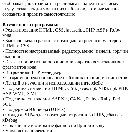
отображать, настраивать и располагать панели по своему
вкусу, создавать документы из шаблонов, которые можно
создавать и править самостоятельно.
Возможности программы:
• Редактирование HTML, CSS, javascript, PHP, ASP и Ruby
кода
• Быстрое начало работы с помощью встроенные мастеров
HTML и CSS
• Полностью настраиваемый редактор, меню, панели, горячие
клавиши
• Эффективное использование многократно встречающихся
фрагментов кода
• Встроенный FTP-менеджер
• Создание и редактирование шаблонов страниц и сниппетов
• Легкий в изучении и использовании интерфейс
• Подсветка синтаксиса HTML, CSS, javascript, VBScript, PHP,
ASP, WML, XML
• Подсветка синтаксиса ASP.Net, C#.Net, Ruby, eRuby, Perl,
SQL
• Поддержка Юникода (UTF-8)
• Отладка PHP-кода с помощью встроенного PHP-дебаггера
xDebug
• Сохранение и открытие файлов по ftp-протоколу
• Управление проектами