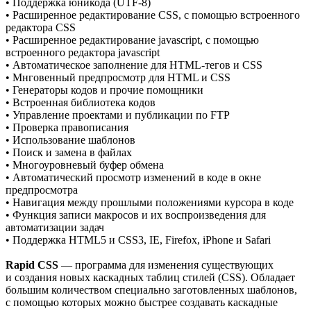
• Поддержка юникода (UTF-8)
• Расширенное редактирование CSS, с помощью встроенного
редактора CSS
• Расширенное редактирование javascript, с помощью
встроенного редактора javascript
• Автоматическое заполнение для HTML-тегов и CSS
• Мнговенный предпросмотр для HTML и CSS
• Генераторы кодов и прочие помощники
• Встроенная библиотека кодов
• Управление проектами и публикации по FTP
• Проверка правописания
• Использование шаблонов
• Поиск и замена в файлах
• Многоуровневый буфер обмена
• Автоматический просмотр изменений в коде в окне
предпросмотра
• Навигация между прошлыми положениями курсора в коде
• Функция записи макросов и их воспроизведения для
автоматизации задач
• Поддержка HTML5 и CSS3, IE, Firefox, iPhone и Safari
Rapid CSS
— программа для изменения существующих
и создания новых каскадных таблиц стилей (CSS). Обладает
большим количеством специально заготовленных шаблонов,
с помощью которых можно быстрее создавать каскадные