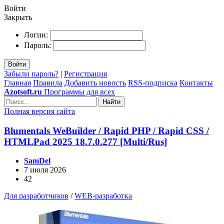
Войти
Закрыть
Логин:
Пароль:
Войти
Забыли пароль?
|
Регистрация
Главная
Правила
Добавить новость
RSS-подписка
Контакты
Azotsoft.ru
Программы для всех
Найти
Полная версия сайта
Blumentals WeBuilder / Rapid PHP / Rapid CSS /
HTMLPad 2025 18.7.0.277 [Multi/Rus]
SamDel
7 июля 2026
42
Для разработчиков
/
WEB-разработка