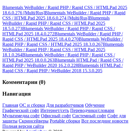
Blumentals WeBuilder / Rapid PHP / Rapid CSS / HTMLPad 2025
18.6.0.276 [Multi/Rus]
Blumentals WeBuilder / Rapid PHP / Rapid
CSS / HTMLPad 2025 18.6.0.274 [Multi/Rus]
Blumentals
WeBuilder / Rapid PHP / Rapid CSS / HTMLPad 2025
18.5.0.273
Blumentals WeBuilder / Rapid PHP / Rapid CSS /
HTMLPad 2025 18.4.0.272
Blumentals WeBuilder / Rapid PHP /
Rapid CSS / HTMLPad 2025 18.4.0.270
Blumentals WeBuilder /
Rapid PHP / Rapid CSS / HTMLPad 2025 18.3.0.267
Blumentals
WeBuilder / Rapid PHP / Rapid CSS / HTMLPad 2025
18.1.0.264
Blumentals WeBuilder / Rapid PHP / Rapid CSS /
HTMLPad 2025 18.0.0.263
Blumentals HTMLPad / Rapid CSS /
Rapid PHP / WeBuilder 2020 16.2.0.228
Blumentals HTMLPad /
Rapid CSS / Rapid PHP / WeBuilder 2018 15.3.0.205
Комментарии (0)
Навигация
Главная
ОС и сборки
Для разработчиков
Обучение
Графический софт
Интернет/сеть
Переводчики/словари
Мультимедиа софт
Офисный софт
Системный софт
Софт для
защиты
Скринсейверы
Portable сборки
Все последние новости
Полная версия сайта