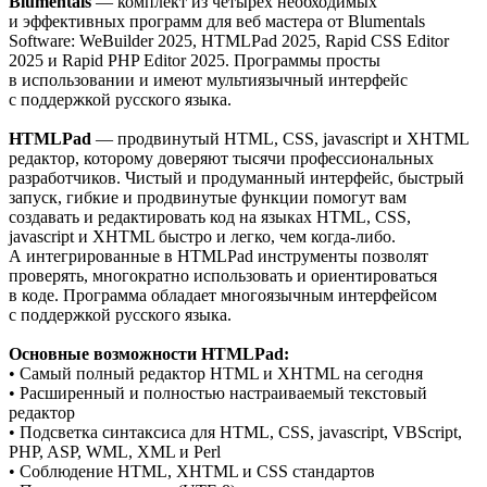
Blumentals
— комплект из четырех необходимых
и эффективных программ для веб мастера от Blumentals
Software: WeBuilder 2025, HTMLPad 2025, Rapid CSS Editor
2025 и Rapid PHP Editor 2025. Программы просты
в использовании и имеют мультиязычный интерфейс
с поддержкой русского языка.
HTMLPad
— продвинутый HTML, CSS, javascript и XHTML
редактор, которому доверяют тысячи профессиональных
разработчиков. Чистый и продуманный интерфейс, быстрый
запуск, гибкие и продвинутые функции помогут вам
создавать и редактировать код на языках HTML, CSS,
javascript и XHTML быстро и легко, чем когда-либо.
А интегрированные в HTMLPad инструменты позволят
проверять, многократно использовать и ориентироваться
в коде. Программа обладает многоязычным интерфейсом
с поддержкой русского языка.
Основные возможности HTMLPad:
• Самый полный редактор HTML и XHTML на сегодня
• Расширенный и полностью настраиваемый текстовый
редактор
• Подсветка синтаксиса для HTML, CSS, javascript, VBScript,
PHP, ASP, WML, XML и Perl
• Соблюдение HTML, XHTML и CSS стандартов